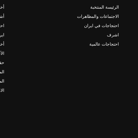
الرئيسة المنتخبة
أخب
الاجتماعات والمظاهرات
أش
احتجاجات في ايران
احت
اشرف
اير
احتجاجات عالمية
أخب
الأ
حقو
الم
الم
الا