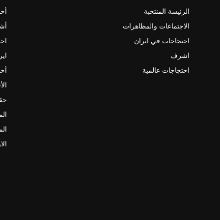
الرئيسة المنتخبة
أخب
الاجتماعات والمظاهرات
أش
احتجاجات في ايران
احت
اشرف
اير
احتجاجات عالمية
أخب
الأ
حقو
الم
الم
الا