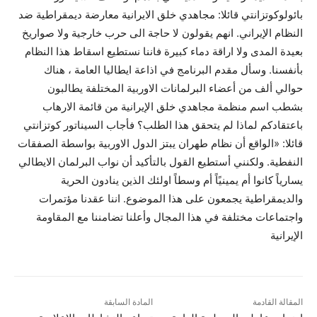
بائولوكوتزانتي قائلا: مجاهدي خلق الايرانية معارضة ديمقراطية ضد
النظام الإيراني. انهم يقولون لا حاجة الى حرب خارجية ولا صواريخ
بعيدة المدى ولا اراقة دماء كبيرة فاننا نستطيع اسقاط هذا النظام
بأنفسنا. وسأل مقدم البرنامج في اذاعة ايطاليا العامة ، هناك
حوالي ألف من أعضاء البرلمانات الاوربية المختلفة يطالبون
بشطب اسم منظمة مجاهدي خلق الإيرانية من قائمة الارهاب
باعتقادكم لماذا لم يتحقق هذا الطلب؟ فأجاب السيناتور كوتزانتي
قائلا: «الواقع أن نظام طهران يبتز الدول الاوربية بواسطة الصفقات
النفطية. ولكنني أستطيع القول بالتأكيد أن نواب البرلمان الايطالي
يسارياً كانوا أم يمينيًاً أم وسطاً اولئك الذين ينادون الحرية
والديمقراطية يجمعون على هذا الموضوع. اننا عقدنا مؤتمرات
واجتماعات مختلفة في هذا المجال وأعلنا تضامننا مع المقاومة
الإيرانية
المقالة القادمة
المادة السابقة