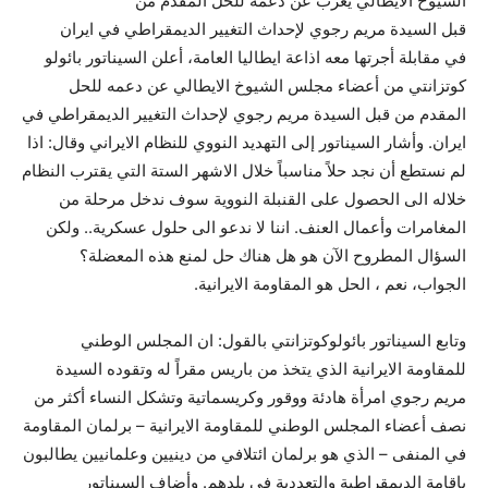
الشيوخ الايطالي يعرب عن دعمه للحل المقدم من
قبل السيدة مريم رجوي لإحداث التغيير الديمقراطي في ايران
في مقابلة أجرتها معه اذاعة ايطاليا العامة، أعلن السيناتور بائولو
كوتزانتي من أعضاء مجلس الشيوخ الايطالي عن دعمه للحل
المقدم من قبل السيدة مريم رجوي لإحداث التغيير الديمقراطي في
ايران. وأشار السيناتور إلى التهديد النووي للنظام الايراني وقال: اذا
لم نستطع أن نجد حلاً مناسباً خلال الاشهر الستة التي يقترب النظام
خلاله الى الحصول على القنبلة النووية سوف ندخل مرحلة من
المغامرات وأعمال العنف. اننا لا ندعو الى حلول عسكرية.. ولكن
السؤال المطروح الآن هو هل هناك حل لمنع هذه المعضلة؟
الجواب، نعم ، الحل هو المقاومة الايرانية.
وتابع السيناتور بائولوكوتزانتي بالقول: ان المجلس الوطني
للمقاومة الايرانية الذي يتخذ من باريس مقراً له وتقوده السيدة
مريم رجوي امرأة هادئة ووقور وكريسماتية وتشكل النساء أكثر من
نصف أعضاء المجلس الوطني للمقاومة الايرانية – برلمان المقاومة
في المنفى – الذي هو برلمان ائتلافي من دينيين وعلمانيين يطالبون
باقامة الديمقراطية والتعددية في بلدهم. وأضاف السيناتور