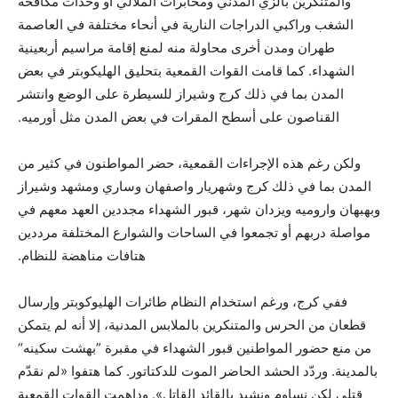
والمتنكرين بالزي المدني ومخابرات الملالي أو وحدات مكافحة
الشغب وراكبي الدراجات النارية في أنحاء مختلفة في العاصمة
طهران ومدن أخرى محاولة منه لمنع إقامة مراسيم أربعينية
الشهداء. كما قامت القوات القمعية بتحليق الهليكوبتر في بعض
المدن بما في ذلك كرج وشيراز للسيطرة على الوضع وانتشر
القناصون على أسطح المقرات في بعض المدن مثل أورميه.
ولكن رغم هذه الإجراءات القمعية، حضر المواطنون في كثير من
المدن بما في ذلك كرج وشهريار واصفهان وساري ومشهد وشيراز
وبهبهان واروميه ويزدان شهر، قبور الشهداء مجددين العهد معهم في
مواصلة دربهم أو تجمعوا في الساحات والشوارع المختلفة مرددين
هتافات مناهضة للنظام.
ففي كرج، ورغم استخدام النظام طائرات الهليوكوبتر وإرسال
قطعان من الحرس والمتنكرين بالملابس المدنية، إلا أنه لم يتمكن
من منع حضور المواطنين قبور الشهداء في مقبرة ”بهشت سكينه“
بالمدينة. وردّد الحشد الحاضر الموت للدكتاتور. كما هتفوا «لم نقدّم
قتلى لكن نساوم ونشيد بالقائد القاتل». وداهمت القوات القمعية