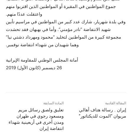
جموع المواطنين في المقبرة أو المواطنين الذين اقتربوا منهم
واعتقلت عددًا منهم.
وفي بلدة شهريار، شارك عدد كبير من المواطنين في مراسيم تأبين
شهيد الانتفاضة ”نادر مؤمني“. وأما في بهبهان فقد تحشدت
مجموعة كبيرة من المواطنين لتخليد ”محمود ومهرداد دشتي نيا“
وهما شهيدان من شهداء انتفاضة نوفمبر.
أمانة المجلس الوطني للمقاومة الإيرانية
26 ديسمبر (كانون الأول) 2019
المقالة القادمة
المادة السابقة
إيران .. رسالة هتاف أهالي
تعليق ولصق رسائل مريم
مريوان “الموت للديكتاتور”
ومسعود رجوي في طهران
ومدن أخرى في أربعينية شهداء
انتفاضة إيران