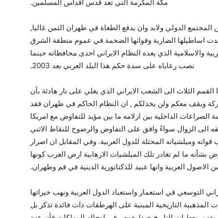
مكة المكرمة التي تعد قدس اقداس المسلمين.
المجتمع الدولي ولابد وان يدفع الطغاة في طهران الثمن غاليا,
شدت اساطيلها الضاربة وقواتها الضخمة في عموم منطقة الشرق
بية والاسلامية الذي يعده النظام الايراني احدى محافظاته حينما
نصب رعاياه على سدة حكم هذا البلد العربي بعد 2003.
ا القمم الثلاث الى الشعب الايراني الذي يغلي على نار هادئة بأن
اركة ويقف معكم ولن يخذلكم , ان النظام الحاكم في طهران فقد
 الصراعات الداخلية بين ازلامه ما بين مؤيد للتفاوض مع امريكا
يقه الى الزوال سواءً وافق على التفاوض والرضوخ للنقاط الاثني
ته وميلشياته المحتلة للدول العربية. وفي المقابل ان اصرار
اوض بشأنه ما لم تغادر تلك الميلشيات الارهابية ارض العرب كونها
الاصول العربية وانها عبيد للدكتاتورية الدينية في قم وطهران.
اني التوسعي في استعمار واستعباد الدول العربية ونهب خيراتها
ات المذهبية التاريخية المبنية على الهرطقات ذات فائدة تذكر بل
لا يفهم معطيات التاريخ جيدا يغوص في اوحاله المهلكات فأن عهد