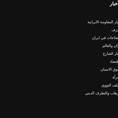
خبار
ار المقاومة الايرانية
رف
جاجات في ايران
ان والعالم
ار الشارع
قتصاد
ق الانسان
رأة
لف النووي
رهاب والتطرف الديني