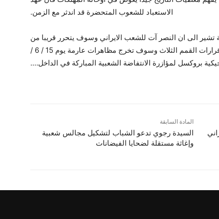
الاستعباد للشعوب المتحضرة قد اندثر مع الزمن.
ة تشير الى ان النصر آت للشعب الايراني وسوف يتحرر قريبا من
العبودية. من جهتها المعارضة الايرانية تتناغم مع قرارات القمم الثلاث وسوف تخرج مظاهرات عارمة يوم 15 / 6 /
المادة السابقة
اني
السيدة رجوي تدعو الشباب لتشكيل مجالس شعبية
وإغاثة مستقلة لضحايا الفيضانات