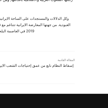
وكل الدلالات والمستجدات على الساحة الايراني
2019 في العاصمة البلجيكية بروكسل لمؤازرة الانتفاضة الشعبية المباركة في الداخل….
المقالة القادمة
إسقاط النظام نابع من عمق إحتياجات الشعب الاير