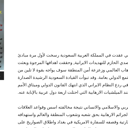
لتي عقدت في المملكة العربية السعودية رسخت لأول مرة مبادئ
صدي الحازم للتهديدات الايرانية, وحققت اهدافها المرجوة وبعثت
هاب العالمي وزعزعة أمن المنطقة سوف يواجه بقوة لا تلين من
م
مع الدولي بعامة. وقد تبوأت القيادة السعودية الرشيدة الصدارة
ي ردع النظام الايراني الذي انتهك القانون الدولي وميثاق الأمم
د الميلشيات الارهابية التي احتلت اربعة دول عربية بالإنابة عنه.
لعربي والاسلامي والانساني نتيجة مخالفته اسس وقواعد العلاقات
به الجرائم الارهابية بحق شعبه وشعوب المنطقة والعالم واستهدافه
ارتية وقصفه للسفارة الامريكية في بغداد واطلاق الصواريخ على