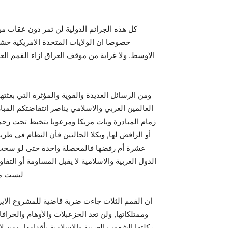
كل هذه الجرائم الدولية لن تمر دون عقاب من 
خصوصا ان الولايات المتحدة الامريكية ح
الاوسط. ولا غرابة من موقف العراق ازاء القمم العر
ومن الرسائل العديدة والقوية والمؤثرة التي بعثته
العالمين العربي والاسلامي يناصر انتفاضتكم المب
زمام المبادرة وبات مربكا ومرعوبا يتخبط تحت رحمة
أو الرافض لها, وبكلا الحالتين فأن النظام في طر
عشرة أم رفضها فالمحصلة واحدة حتى لو سحب قوا
الدول العربية والاسلامية لا يقبل المساومة أو التف
ليست من 
ان القمم الثلاث جاءت ضربة قاضية للمشروع الاير
وممتلكاتها, ولن تعد الخزعبلات والأوهام والخراف
ركلتها الشعوب العربية والاسلامية بأقدامها, ومن 