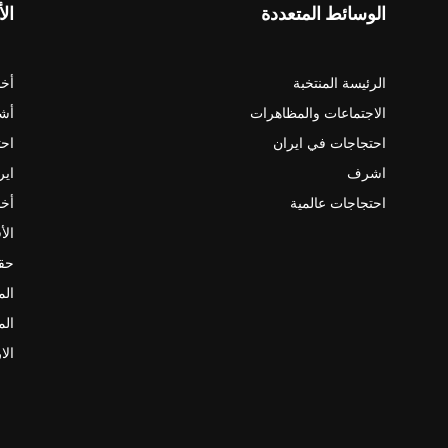
الوسائط المتعددة
الأ
الرئيسة المنتخبة
أخب
الاجتماعات والمظاهرات
أش
احتجاجات في ايران
احت
اشرف
اير
احتجاجات عالمية
أخب
الأ
حقو
الم
الم
الا