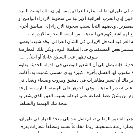
 في طهران تطالب بطرد العراقيين من إيران. تلك ليست المرة
قيين إبان الحرب العراقية الإيرانية من سخونة الازدراء الواضح أو
مضطرين، وبعضهم التجأ بسبب سخونة الازدراء إلى مناطق أخرى
ع لهم اشتراكهم في المذهب من لسعة السخونة الازدرائية، …….
العراقية للتدخل الإيراني في الشأن العراقي، وقد شهدنا بعضها
لمستمر بعض المستفيدين في السلطة اليوم، ولكن تلك المعارضة
سوف تظهر على السطح عاجلاً أو آجلاً. ……..
لحديثة فإنه يصل إلى أن الشعور الوطني في الدولة الحديثة يقاوم
رة مكتوب لها الفشل بأحرف كبيرة وبأي مسمى سُميت به، أكانت
الأمر ذاك أن تسير مظاهرات في دمشق وبيروت وصنعاء وبغداد في
على تصدير المذهب، وفي الجوهر على الهيمنة الفارسية، بل قد
وم مَن يشقّ عصا الطاعة على قياداته بسبب الغبن الذي يشعر به
نتيجة تلك الهيمنة والتسلط.
جذر الشعور الوطني»، لم تصل بعد إلى متخذ القرار في طهران،
يطارد رغبة مستحيلة، ربما مخادعاً نفسه ومطلقاً شعارات يعرف