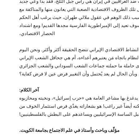
 ضد العراقيين في إيران هي رأس جبل الثلج، فقد بدأ وعي جديد
لك الظروف الاقتصادية الصعبة التي يعانون منها والمناكفة مع
بسبب ذلك الوهم في عقول ملالي طهران، حيث يرغب أهل الحكم
 تعيد إلى الإمبراطورية الفارسية مجدها القديم! ومع اشتداد
الحصار الاقتصادي،
شاط الاقتصادي الإيراني تتضح الحقيقة أكثر وأكثر. ونحن اليوم
لنظام باتجاه مَن يعتبرهم أعداءه، أم هي جحافل الشعب الإيراني
رى حاملة ما حملته جماعات الشعب السوداني والشعب الجزائري
 وبأن الحال لم يعد يُحتمل وأن التغيير فرض عين لا فرض كفاية؟
آخر الكلام:
ي يدغدغ بها مشاعر العامة هي «حرب إسرائيل»، ونخبته ومحازبوه
ه أيضاً غير راغب! هو بشعاراته يغذّي فرص استثمار الخوف من
بل الساسة الإسرائيليين ويساعدهم على البطش بالفلسطينيين!
مؤلّف وباحث وأستاذ في علم الاجتماع بجامعة الكويت.