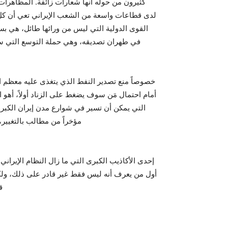
كثيرون من حوله أنها شعارات زائفة. المظاهرات
لدى قطاعات واسعة من الشعب الإيراني تعي أن كل ت
القوى الدولية التي ليس من ورائها طائل، هي 
في طهران تصديقه، وهي حملة التوسع التي سوف
خصوصاً منع تصدير النفط الذي يتغذى عليه معظم الن
أمام احتمال مَن سوف يضغط على الزناد أولاً، أهو ا
التي يمكن أن تسير في شوارع مدن إيران الكب
مؤخراً من مطالب بالتغيير،
إحدى الأكاذيب الكبرى التي ما زال النظام الإيران
أول من يعرف أنه ليس فقط غير قادر على ذلك، ولكن
ق