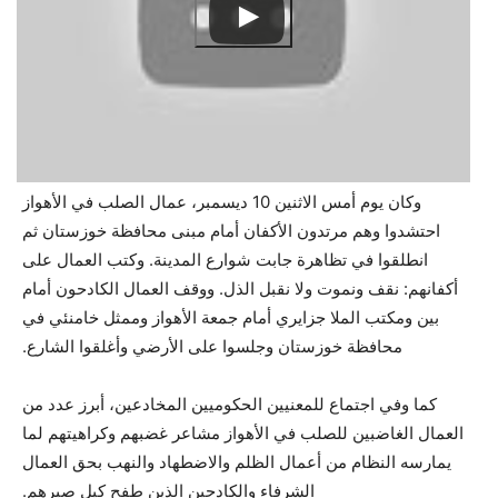
وكان يوم أمس الاثنين 10 ديسمبر، عمال الصلب في الأهواز
احتشدوا وهم مرتدون الأكفان أمام مبنى محافظة خوزستان ثم
انطلقوا في تظاهرة جابت شوارع المدينة. وكتب العمال على
أكفانهم: نقف ونموت ولا نقبل الذل. ووقف العمال الكادحون أمام
بين ومكتب الملا جزايري أمام جمعة الأهواز وممثل خامنئي في
محافظة خوزستان وجلسوا على الأرضي وأغلقوا الشارع.
كما وفي اجتماع للمعنيين الحكوميين المخادعين، أبرز عدد من
العمال الغاضبين للصلب في الأهواز مشاعر غضبهم وكراهيتهم لما
يمارسه النظام من أعمال الظلم والاضطهاد والنهب بحق العمال
الشرفاء والكادحين الذين طفح كيل صبرهم.