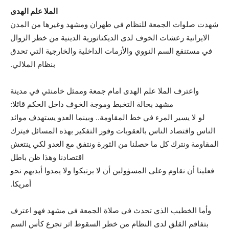
الملا علم الهدى
شهدت صلوات الجمعة للنظام في طهران ومشهد وغيرها من المدن
الايرانية رعشات الخوف لدى الديكتاتورية الدينية من خطر الزوال
في مستنقع السم النووي والأزمات الداخلية والخارجية التي تحدق
بنظام الملالي.
واعترف الملا علم الهدى امام جمعة وممثل خامنئي في مدينة
مشهد بحالة التخبط وموجة الخوف داخل الحكم قائلا:
لو لا يسير المرء في خط المقاومة.. وبينما العدو يستهدف موائد
الناس واقتصاد الناس بالعقوبات وفور التفكير بهذه المسائل فيترك
المقاومة ونترك كل ما حصلنا من الثورة ونتفق مع العدو لكي ينتعش
اقتصادنا وهذا ظن باطل
فعلينا أن نقاوم وعلى المسؤولين أن لا يرتبكوا ولا يمدوا أيديهم نحو
أمريكا.
وأما الخطيب الذي تحدث في صلاة الجمعة في مشهد فهو اعترف
بتفاقم القلق لدى النظام من خطر السقوط اثر تجرع كأس السم