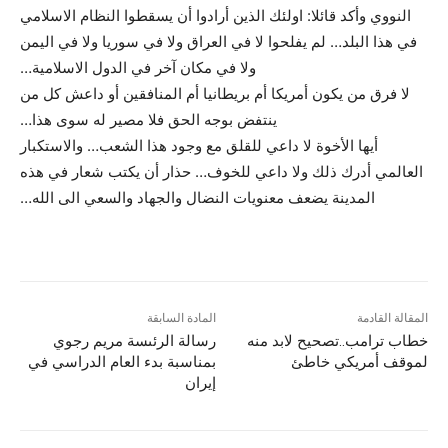
النووي وأكد قائلا: اولئك الذين أرادوا أن يسقطوا النظام الاسلامي
في هذا البلد… لم يفلحوا لا في العراق ولا في سوريا ولا في اليمن
ولا في مكان آخر في الدول الاسلامية…
لا فرق من يكون أمريكا أم بريطانيا أم المنافقين أو داعش كل من
ينتفض بوجه الحق فلا مصير له سوى هذا…
أيها الأخوة لا داعي للقلق مع وجود هذا الشعب… والاستكبار
العالمي أدرك ذلك ولا داعي للخوف… حذار أن يكتب شعار في هذه
المدينة يضعف معنويات النضال والجهاد والسعي الى الله…
المقالة القادمة
المادة السابقة
خطاب ترامب..تصحيح لابد منه
رسالة الرئىسة مريم رجوي
لموقف أمريکي خاطئ
بمناسبة بدء العام الدراسي في
إيران