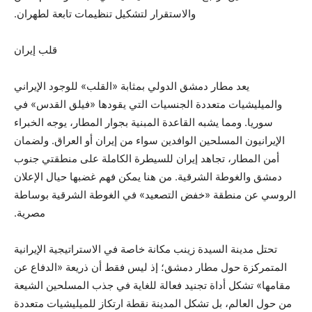
والاستقرار لتشكيل تنظيمات تابعة لطهران.
قلب إيران
يعد مطار دمشق الدولي بمثابة «القلب» للوجود الإيراني
والميليشيات متعددة الجنسيات التي يقودها «فيلق القدس» في
سوريا. ومما يشبه القاعدة المبنية بجوار المطار، يوجه الخبراء
الإيرانيون المسلحين الوافدين سواء من إيران أو العراق. ولضمان
أمن المطار، تجاهد إيران للسيطرة الكاملة على منطقتي جنوب
دمشق والغوطة الشرقية. من هنا يمكن فهم غضبها حيال الإعلان
الروسي عن منطقة «خفض التصعيد» في الغوطة الشرقية بوساطة
مصرية.
تحتل مدينة السيدة زينب مكانة خاصة في الاستراتيجية الإيرانية
المتمركزة حول مطار دمشق؛ إذ ليس فقط أن ذريعة «الدفاع عن
مقامها» تشكل أداة تجنيد فعالة للغاية في جذب المسلحين الشيعة
من حول العالم، بل تشكل المدينة نقطة ارتكاز للميليشيات متعددة