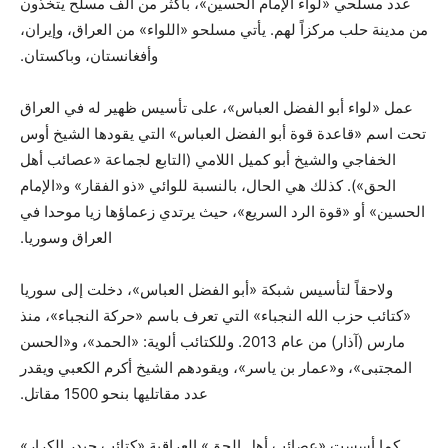
عدد مسلحي «لواء الإمام الحسين»، بأكثر من ألف مسلح يتخذون
من مدينة حلب مركزاً لهم. يأتي مسلحو «اللواء» من العراق، وإيران،
وأفغانستان، وباكستان.
عمل «لواء أبو الفضل العباس»، على تأسيس ظهير له في العراق
تحت اسم «قاعدة قوة أبو الفضل العباس» التي يقودها الشيخ أوس
الخفاجي والشيخ أبو كميل اللامي (التابع لجماعة «عصائب أهل
الحق»). كذلك هي الحال، بالنسبة للوائي «ذو الفقار» و«الإمام
الحسين» أو «قوة الرد السريع»، حيث يرتدي زعماؤها زيا موحدا في
العراق وسوريا.
ولاحقاً لتأسيس شبكة «أبو الفضل العباس»، دخلت إلى سوريا
«كتائب حزب الله النجباء» التي تعرف باسم «حركة النجباء»، منذ
مارس (آذار) من عام 2013. وللكتائب ألوية: «الحمد»، و«الحسن
المجتبى»، و«عمار بن ياسر»، ويقودهم الشيخ أكرم الكعبي ويقدر
عدد مقاتليها بنحو 1500 مقاتل.
كما أسست «عصائب أهل الحق» العراقية «كتائب حيدر الكرار»