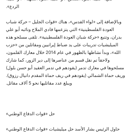
الردع».
وبالإضافة إلى «لواء القدس»، هناك «قوات الجليل – حركة شباب
العودة الفلسطينية» التي يتزعمها فادي الملاح ونائبه أبو علي
بدران، وتتبع «حركة شبان العودة الفلسطينية». تلقى مسلحو هذه
الميليشيات تدريبات على يد ضباط إيرانيين ومقاتلين من «حزب
الله»، وبدأ نشاطها بالظهور في عام 2014 خلال معارك القلمون،
ولاحقاً تم نقل قسم من عناصرها إلى دير الزور، كما شارك
مسلحوها في معارك تدمر (يقودهم في تدمر العقيد أبو حسن بلول)
وريف حماة الشمالي (يقودهم في ريف حماة المقدم دانيال رزوق).
ويبلغ عدد مقاتليها نحو 5 آلاف مقاتل.
حل «قوات الدفاع الوطني»
حاول الرئيس بشار الأسد حل ميليشيات «قوات الدفاع الوطني»