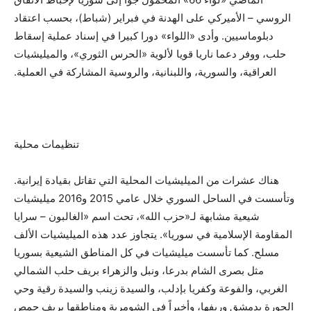
الروسي – الأميركي على الهدنة في فبراير (شباط)، بحسب اعتقاد
دبلوماسيين. وأدى «اللواء» دورا كبيرا في إسناد عملية إسقاط
حلب، ووفر دعما ناريا قويا لألوية «الحرس الثوري»، والميليشيات
العراقية، والسورية، واللبنانية، والروسية المشاركة في العملية.
تنظيمات محلية
هناك عشرات من الميليشيات المحلية التي تقاتل بقيادة إيرانية.
وتأسست في الساحل السوري خلال عامي 2015 و2016 ميليشيات
شيعية مشابهة لـ«حزب الله»، تحت اسم «الغالبون – سرايا
المقاومة الإسلامية في سوريا». يتجاوز عدد هذه الميليشيات الألف
مسلح. كما تأسست ميليشيات في كل المناطق الشيعية بسوريا
مثل بصرى الشام بدرعا، ونبل والزهراء بريف حلب الشمالي
الغربي، والفوعة وكفريا بإدلب، والسيدة زينب والسيدة رقية وحي
الجورة بدمشق وريفها، وأخيراً في الشومرية ومناطقها بريف حمص