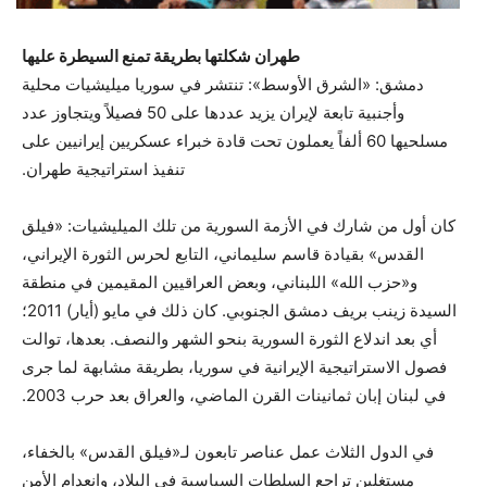
طهران شكلتها بطريقة تمنع السيطرة عليها
دمشق: «الشرق الأوسط»: تنتشر في سوريا ميليشيات محلية
وأجنبية تابعة لإيران يزيد عددها على 50 فصيلاً ويتجاوز عدد
مسلحيها 60 ألفاً يعملون تحت قادة خبراء عسكريين إيرانيين على
تنفيذ استراتيجية طهران.
كان أول من شارك في الأزمة السورية من تلك الميليشيات: «فيلق
القدس» بقيادة قاسم سليماني، التابع لحرس الثورة الإيراني،
و«حزب الله» اللبناني، وبعض العراقيين المقيمين في منطقة
السيدة زينب بريف دمشق الجنوبي. كان ذلك في مايو (أيار) 2011؛
أي بعد اندلاع الثورة السورية بنحو الشهر والنصف. بعدها، توالت
فصول الاستراتيجية الإيرانية في سوريا، بطريقة مشابهة لما جرى
في لبنان إبان ثمانينات القرن الماضي، والعراق بعد حرب 2003.
في الدول الثلاث عمل عناصر تابعون لـ«فيلق القدس» بالخفاء،
مستغلين تراجع السلطات السياسية في البلاد، وانعدام الأمن