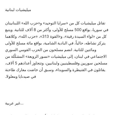
ميليشيات لبنانية
تقاتل ميليشيات كل من «سرايا التوحيد» و«حزب الله» اللبنانيتان
في سوريا، بواقع 500 مسلح للأولى، وأكثر من 8 آلاف للثانية. ويتبع
كل من «لواء السيدة رقية»، و«القوة 313»، «حزب الله»، وكلاهما
يتركز نشاطه، حالياً، في البادية الشامية، بواقع مائة مسلح للأولى
ومائتين للثانية. انضم مسلحون من الحزب القومي السوري
الاجتماعي في لبنان، إلى ميليشيات «نسور الزوبعة» المشكّلة من
مسلحين سوريين وفلسطينيين ولبنانيين، وتتجاوز أعدادهم 5 آلاف،
يقاتلون في القنيطرة والسويداء، وسبق أن خاضت معارك طاحنة
في صيدنايا ومعلولا.
…غير عربية