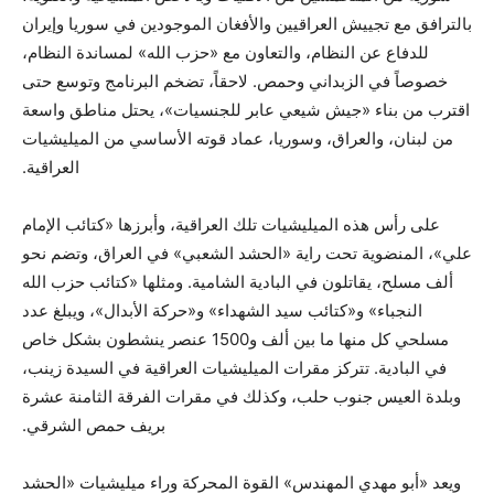
بالترافق مع تجييش العراقيين والأفغان الموجودين في سوريا وإيران
للدفاع عن النظام، والتعاون مع «حزب الله» لمساندة النظام،
خصوصاً في الزبداني وحمص. لاحقاً، تضخم البرنامج وتوسع حتى
اقترب من بناء «جيش شيعي عابر للجنسيات»، يحتل مناطق واسعة
من لبنان، والعراق، وسوريا، عماد قوته الأساسي من الميليشيات
العراقية.
على رأس هذه الميليشيات تلك العراقية، وأبرزها «كتائب الإمام
علي»، المنضوية تحت راية «الحشد الشعبي» في العراق، وتضم نحو
ألف مسلح، يقاتلون في البادية الشامية. ومثلها «كتائب حزب الله
النجباء» و«كتائب سيد الشهداء» و«حركة الأبدال»، ويبلغ عدد
مسلحي كل منها ما بين ألف و1500 عنصر ينشطون بشكل خاص
في البادية. تتركز مقرات الميليشيات العراقية في السيدة زينب،
وبلدة العيس جنوب حلب، وكذلك في مقرات الفرقة الثامنة عشرة
بريف حمص الشرقي.
ويعد «أبو مهدي المهندس» القوة المحركة وراء ميليشيات «الحشد