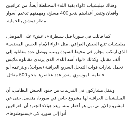
وهناك ميليشيات «لواء بقية الله» المختلطة أيضاً، من عراقيين
وأفغان وتقدر أعدادهم بنحو 400 مسلح، ومهمتهم تدعيم أسوار
مطار دمشق بالحماية.
كما قاتلت في سوريا قبل سيطرة «داعش» على الموصل،
ميليشيات تتبع الجيش العراقي، مثل «لواء الإمام الحسن المجتبى»
الذي ارتكب مجازر في محيط السيدة زينب، ووصل عدد مقاتليه إلى
ألف مقاتل، وكذلك «لواء أسد الله»، الذي يرتدي مقاتلوه ملابس
تحمل شارات قوات التدخل السريع العراقية (سوات)، ويتزعمه أبو
فاطمة الموسوي. يقدر عدد عناصرها بنحو 500 مقاتل.
وينقل مشاركون في التدريبات من جنود الجيش النظامي، أن
الميليشيات العراقية لها مشروع خاص في سوريا، منفصل حتى عن
المشروع الإيراني، بل هو أخطر منه. ويعد هؤلاء الجنود أن العراقيين
أتوا إلى سوريا كي «يستوطنوها».