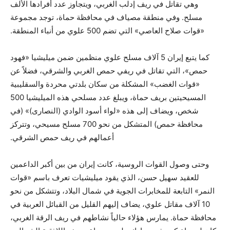
وهي تقاتل في ريف إدلب الغربي، ويتجاوز عدد أفرادها الألف
مسلح. وفي منطقة مصياف في محافظة حماة، توجد مجموعة
«قوات صلاح العاصي» التي تضم 500 علوي من أنباء المنطقة.
كما يتبع إيران 5 آلاف مسلح علوي منظمين ضمن ميليشيا «فهود
حمص»، التي تقاتل في ريفي حمص الغربي والشرقي، فضلاً عن
«قوات الغضب» المشكلة من سكان بلدتي محردة والسقليبية
المسيحيتين بريف حماة، ويبلغ عدد مسلحي هذه الميليشيا 500
شخص، ويضاف إلى هذه «لواء أسود الوادي (النصارى)» (في
محافظة حمص) المتشكل من نحو 700 مسلح مسيحي، وتتركز
أعمالهم في ريف حمص الشرقي.
وحتى وصول القوات الروسية، كانت إيران من بين أكبر الداعمين
للعقيد سهيل حسن، الذي يقود ميليشيات تعرف باسم «قوات
النمر» التابعة للمخابرات الجوية في شمال البلاد، وتتشكل من نحو
10 آلاف مقاتل علوي، يضاف إليهم القليل من القبائل العربية في
محافظة حماة. يمارس هؤلاء حالياً نشاطهم في ريف الرقة الغربي،