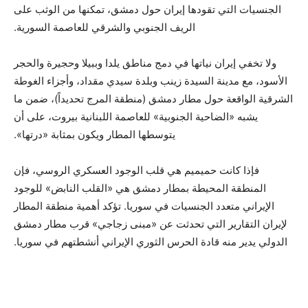
الجنسيات التي تقودها إيران حول دمشق، تمكنها من الوثب على
الريف الجنوبي والشرقي للعاصمة السورية.
ولا تخفي إيران نياتها في دمج مناطق يلدا وببيلا وحجيرة والحجر
الأسود، مع مدينة السيدة زينب وبلدة سيدي مقداد، وأجزاء الغوطة
الشرقية الواقعة حول مطار دمشق (منطقة المرج تحديداً)، ضمن ما
يشبه «الضاحية الجنوبية» للعاصمة اللبنانية بيروت، على أن
يتوسطها المطار ويكون بمثابة «درتها».
فإذا كانت حميميم هي قلب الوجود العسكري الروسي، فإن
المنطقة المحيطة بمطار دمشق هي «القلب النابض» للوجود
الإيراني متعدد الجنسيات في سوريا. تؤكد أهمية منطقة المطار
لإيران التقارير التي تحدثت عن «مبنى زجاجي» قرب مطار دمشق
الدولي يدير منه قادة الحرس الثوري الإيراني أنشطتهم في سوريا.