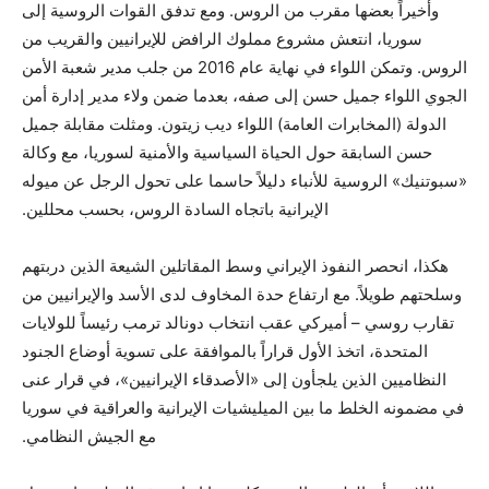
وأخيراً بعضها مقرب من الروس. ومع تدفق القوات الروسية إلى
سوريا، انتعش مشروع مملوك الرافض للإيرانيين والقريب من
الروس. وتمكن اللواء في نهاية عام 2016 من جلب مدير شعبة الأمن
الجوي اللواء جميل حسن إلى صفه، بعدما ضمن ولاء مدير إدارة أمن
الدولة (المخابرات العامة) اللواء ديب زيتون. ومثلت مقابلة جميل
حسن السابقة حول الحياة السياسية والأمنية لسوريا، مع وكالة
«سبوتنيك» الروسية للأنباء دليلاً حاسما على تحول الرجل عن ميوله
الإيرانية باتجاه السادة الروس، بحسب محللين.
هكذا، انحصر النفوذ الإيراني وسط المقاتلين الشيعة الذين دربتهم
وسلحتهم طويلاً. مع ارتفاع حدة المخاوف لدى الأسد والإيرانيين من
تقارب روسي – أميركي عقب انتخاب دونالد ترمب رئيساً للولايات
المتحدة، اتخذ الأول قراراً بالموافقة على تسوية أوضاع الجنود
النظاميين الذين يلجأون إلى «الأصدقاء الإيرانيين»، في قرار عنى
في مضمونه الخلط ما بين الميليشيات الإيرانية والعراقية في سوريا
مع الجيش النظامي.