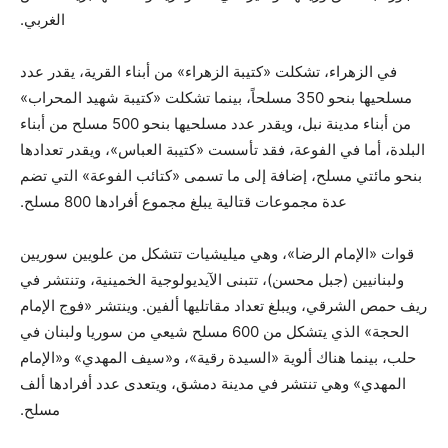
الغربي.
في الزهراء، تشكلت «كتيبة الزهراء» من أبناء القرية، يقدر عدد
مسلحيها بنحو 350 مسلحاً، بينما تشكلت «كتيبة شهيد المحراب»
من أبناء مدينة نبل، ويقدر عدد مسلحيها بنحو 500 مسلح من أبناء
البلدة، أما في الفوعة، فقد تأسست «كتيبة العباس»، ويقدر تعدادها
بنحو مائتي مسلح، إضافة إلى ما تسمى «كتائب الفوعة» التي تضم
عدة مجموعات قتالية يبلغ مجموع أفرادها 800 مسلح.
قوات «الإمام الرضا»، وهي ميليشيات تتشكل من علويين سوريين
ولبنانيين (جبل محسن)، تتبنى الآيديولوجية الخمينية، وتنتشر في
ريف حمص الشرقي، ويبلغ تعداد مقاتليها ألفين. وينتشر «فوج الإمام
الحجة» الذي يتشكل من 600 مسلح شيعي من سوريا ولبنان في
حلب، بينما هناك ألوية «السيدة رقية»، و«سيف المهدي» و«الإمام
المهدي» وهي تنتشر في مدينة دمشق، ويتعدى عدد أفرادها ألف
مسلح.