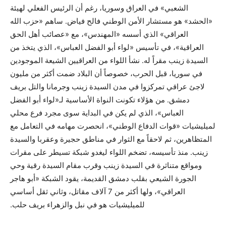
الشعبي» في العراق وسوريا، رغم أن الرئيس الفعلي لهيئة
«الحشد» هو مستشار الأمن الوطني فالح فياض. ساهم «حزب الله
العراقي» الذي أسسه «المهندس»، مع «عصائب أهل الحق
العراقية»، في تأسيس «لواء أبو الفضل العباس»، الذي يتخذ من
السيدة زينب مقراً له. نشأ اللواء من العراقيين الشيعة الموجودين
في سوريا، قبل الحرب، خصوصاً أن البلاد ضمت أكثر من مليون
لاجئ عراقي تمركزوا في مدن السيدة زينب وجرمانا والتل بريف
دمشق. من هؤلاء تكونت النواة الأساسية لـ«لواء أبو الفضل
العباس»، الذي لم يكن في البداية سوى مجرد فرع محلي
لميليشيات «قوات الدفاع الوطني»، انحصرت مهامه في التعامل مع
المتظاهرين، ثم لاحقاً مع الثوار في مناطق حجيرة وعقربا والسيدة
زينب. منذ تأسيسه، تضخم اللواء ليغدو شبكة تسيطر على مقرات
ومواقع متناثرة في السيدة زينب وقرب مقام السيدة رقية وحي
الجورة الشيعي بقلب دمشق القديمة، يقود الشبكة «أبو هاجر
العراقي»، ولها أكثر من 7 آلاف مقاتل، وثاني ثقل أساسي
للميليشيات هو في نبل والزهراء بريف حلب.