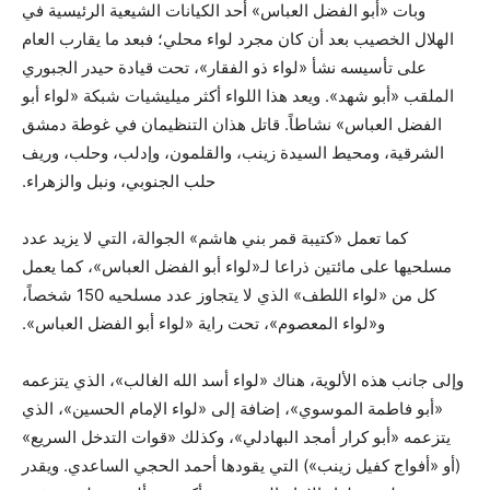
وبات «أبو الفضل العباس» أحد الكيانات الشيعية الرئيسية في
الهلال الخصيب بعد أن كان مجرد لواء محلي؛ فبعد ما يقارب العام
على تأسيسه نشأ «لواء ذو الفقار»، تحت قيادة حيدر الجبوري
الملقب «أبو شهد». ويعد هذا اللواء أكثر ميليشيات شبكة «لواء أبو
الفضل العباس» نشاطاً. قاتل هذان التنظيمان في غوطة دمشق
الشرقية، ومحيط السيدة زينب، والقلمون، وإدلب، وحلب، وريف
حلب الجنوبي، ونبل والزهراء.
كما تعمل «كتيبة قمر بني هاشم» الجوالة، التي لا يزيد عدد
مسلحيها على مائتين ذراعا لـ«لواء أبو الفضل العباس»، كما يعمل
كل من «لواء اللطف» الذي لا يتجاوز عدد مسلحيه 150 شخصاً،
و«لواء المعصوم»، تحت راية «لواء أبو الفضل العباس».
وإلى جانب هذه الألوية، هناك «لواء أسد الله الغالب»، الذي يتزعمه
«أبو فاطمة الموسوي»، إضافة إلى «لواء الإمام الحسين»، الذي
يتزعمه «أبو كرار أمجد البهادلي»، وكذلك «قوات التدخل السريع»
(أو «أفواج كفيل زينب») التي يقودها أحمد الحجي الساعدي. ويقدر