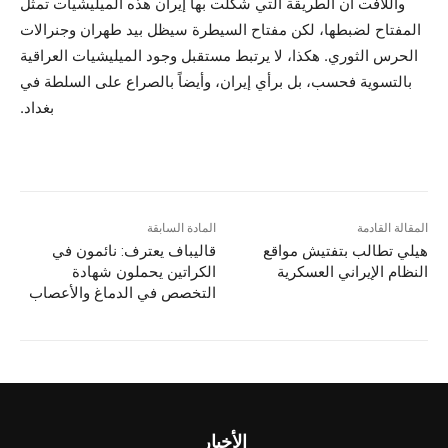
واللافت أن الطريقة التي شكلت بها إيران هذه الميليشيات تمثل
المفتاح لضبطها، لكن مفتاح السيطرة سيظل بيد طهران وجنرالات
الحرس الثوري. هكذا، لا يرتبط مستقبل وجود الميليشيات العراقية
بالتسوية فحسب، بل برأي إيران، وأيضاً بالصراع على السلطة في
بغداد.
المقالة القادمة
المادة السابقة
هيلي تطالب بتفتيش مواقع
قاليباف يعترف: نائمون في
النظام الإيراني العسكرية
الكراتين يحملون شهادة
التخصص في الدماغ والأعصاب
الأخبار