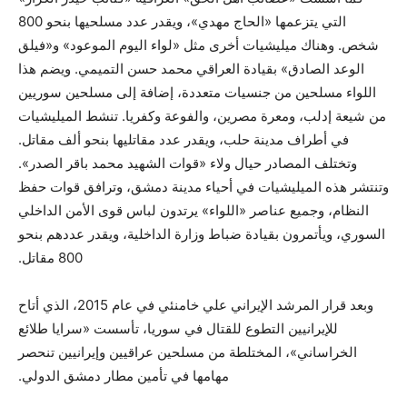
التي يتزعمها «الحاج مهدي»، ويقدر عدد مسلحيها بنحو 800
شخص. وهناك ميليشيات أخرى مثل «لواء اليوم الموعود» و«فيلق
الوعد الصادق» بقيادة العراقي محمد حسن التميمي. ويضم هذا
اللواء مسلحين من جنسيات متعددة، إضافة إلى مسلحين سوريين
من شيعة إدلب، ومعرة مصرين، والفوعة وكفريا. تنشط الميليشيات
في أطراف مدينة حلب، ويقدر عدد مقاتليها بنحو ألف مقاتل.
وتختلف المصادر حيال ولاء «قوات الشهيد محمد باقر الصدر».
وتنتشر هذه الميليشيات في أحياء مدينة دمشق، وترافق قوات حفظ
النظام، وجميع عناصر «اللواء» يرتدون لباس قوى الأمن الداخلي
السوري، ويأتمرون بقيادة ضباط وزارة الداخلية، ويقدر عددهم بنحو
800 مقاتل.
وبعد قرار المرشد الإيراني علي خامنئي في عام 2015، الذي أتاح
للإيرانيين التطوع للقتال في سوريا، تأسست «سرايا طلائع
الخراساني»، المختلطة من مسلحين عراقيين وإيرانيين تنحصر
مهامها في تأمين مطار دمشق الدولي.