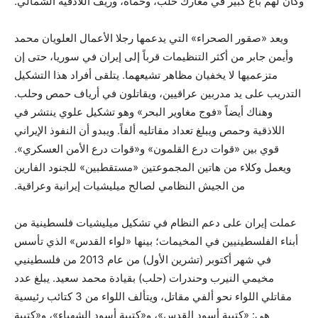
وكان لهم باع كبير في معارك حلب، وحماة، وريف اللاذقية الشمالي.
ويعد «صقور الصحراء» التي يدعمها رجلا الأعمال العلويان محمد
وأيمن جابر من أكثر التنظيمات قرباً إلى إيران في سوريا، حتى إن
متزعميها لا يخفيان مظاهر تشيعهما. يتلقى أفراد هذا التشكيل
التدريب على يد مدربين عراقيين، ويقاتلون في أرياف حمص وحلب.
وهناك أيضاً «فوج مغاوير البحر» وهو تشكيل علوي ينتشر في
اللاذقية وحمص ويبلغ تعداد مقاتليه ألفاً. ويبدو أن النفوذ الإيراني
قوي بين «قوات درع القلمون» و«قوات درع الأمن العسكري».
ويعمل وكلاء من هاتين المجموعتين «مستقطبين» للجنود الفارين
من الجيش النظامي لصالح ميليشيات إيرانية وعراقية.
عملت إيران على دعم النظام في تشكيل ميليشيات فلسطينية من
أبناء الفلسطينيين في المخيمات؛ بينها «لواء القدس» الذي تأسس
في شهر أكتوبر (تشرين الأول) من عام 2013 من فلسطينيي
مخيمي النيرب وحندرات (حلب) بقيادة محمد سعيد. يبلغ عدد
مقاتلي اللواء نحو ألفي مقاتل، ويتألف اللواء من 3 كتائب رئيسية
هي: «كتيبة أسود القدس»، و«كتيبة أسود الشهباء»، و«كتيبة