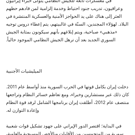
في معسكرات تابعة للجيش النظامي يتولى خبراء إيرانيون
وعراقيون، تدريب جنود احتياط وخدمة إلزامية لمن قادهم حظهم
العثر إلى هناك على يد الحواجز الأمنية والعسكرية المنتشرة في
البلاد. لهؤلاء المجندين، السنّة في غالبيتهم، يتم إعطاء دروس توجيه
«مذهبي» صباحية، ويتم إبلاغهم بأنهم سيكونون بمثابة الجيش
السوري الجديد بعد أن ترهل الجيش النظامي الموجود حالياً.
الميليشيات الأجنبية
دخلت إيران بكامل قوتها في الحرب السورية منذ أواسط عام 2011.
كان ذلك عبر مستشارين وخبراء، ومع تعاظم خسائر النظام وتراجعها
منتصف عام 2012، أطلقت إيران برنامجها الشامل لرفد قوة النظام
وإعادة التوازن له.
في البداية؛ اقتصر الدور الإيراني على جهود تشكيل قوات شعبية
سورية من المتحمسين من الأقليات وبالأخص المسيحية والعلوية،