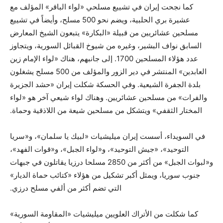
كما نجحت إيران في تشييع مسلحي «لواء الباقر» المؤلف مع
عشيرة بري الحلبية، ويضم نحو 500 مسلح، وأيضاً في تشييع
مسلحين عشائريين من قبيلة «البكارة» يتبعون الشيخ المعارض
السابق نواف البشير، وغيره من شيوخ القبائل السورية، ويتجاوز
عدد هؤلاء المسلحين 1700. إلى جانبهم، هناك «لواء الإمام زين
العابدين» المنتشر في دير الزور والمؤلف من 500 مسلح يشغلون
بلدة الجفرة الشيعية. وفي الحسكة شكلت إيران «حشد الجزيرة
والفرات» من مسلحين عشائريين. وهناك لواء شيعي آخر هو «لواء
المختار الثقفي» ويتشكل من مسلحين شيعة من اللاذقية وحماة.
في السويداء، أسست إيران ميليشيات «لبيك يا سلمان»، و«سريا
التوحيد»، «جيش التوحيد»، و«لواء الجبل»، و«قوات الفهد»،
و«لبوات الجبل» من أكثر من 2850 مسلحا درزيا يقاتلون في جبهات
جنوب سوريا، ويمثل أكبر تشكيل من هؤلاء «كتائب حماة الديار»
التي تضم أكثر من ألفي مسلح درزي.
كما شكلت من الأتراك العلويين ميليشيات «المقاومة السورية»