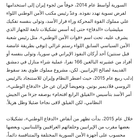
السورية أواسط عام 2014، خوفاً من لجوء إيران إلى استخدامها
لفرض تسوية تهدد نفوذه. وعدّ رئيس مكتب الأمن الوطني اللواء
علي مملوك القوة المحركة وراء قرار الأسد، وتولى بنفسه تفكيك
ميليشيات «الدفاع» حتى إنه أسس تشكيلات تابعة للجهاز الذي
يشرف عليه، تحت اسم «قوات الأمن الوطني». مثل رئيس شعبة
الأمن السياسي السابق اللواء رستم غزالي (توفي بطريقة غامضة
قبل سنتين) أحد أركان النفوذ الإيراني في سوريا، وتولى بنفسه أو
أفراد من عشيرته البالغين 166 نفرا، عملية شراء منازل في دمشق
القديمة لصالح الإيرانيين. لكن، مشروع مملوك طوي بعد سقوط
إدلب ربيع عام 2015، حيث اضطر النظام وإيران للاستنجاد بالرئيس
الروسي فلاديمير بوتين. وتعويضاً لإيران عن حل «الدفاع الوطني»،
أمر الأسد بتأسيس «الفيلق الرابع اقتحام» بوصفه جزءا من الجيش
النظامي، لكن الفيلق لاقى نجاحا ضئيلا وظل هزيلاً.
خلال عام 2015، بدأت تظهر من أنقاض «الدفاع الوطني»، تشكيلات
بعضها مقرب من الإيرانيين وحلفائهم العراقيين واللبنانيين، وبعضها
محسوب على أجهزة الأمن السورية المختلفة والمتنافسة دائماً،