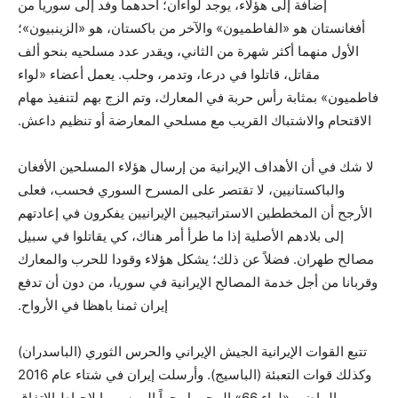
إضافة إلى هؤلاء، يوجد لواءان؛ أحدهما وفد إلى سوريا من
أفغانستان هو «الفاطميون» والآخر من باكستان، هو «الزينبيون»؛
الأول منهما أكثر شهرة من الثاني، ويقدر عدد مسلحيه بنحو ألف
مقاتل، قاتلوا في درعا، وتدمر، وحلب. يعمل أعضاء «لواء
فاطميون» بمثابة رأس حربة في المعارك، وتم الزج بهم لتنفيذ مهام
الاقتحام والاشتباك القريب مع مسلحي المعارضة أو تنظيم داعش.
لا شك في أن الأهداف الإيرانية من إرسال هؤلاء المسلحين الأفغان
والباكستانيين، لا تقتصر على المسرح السوري فحسب، فعلى
الأرجح أن المخططين الاستراتيجيين الإيرانيين يفكرون في إعادتهم
إلى بلادهم الأصلية إذا ما طرأ أمر هناك، كي يقاتلوا في سبيل
مصالح طهران. فضلاً عن ذلك؛ يشكل هؤلاء وقودا للحرب والمعارك
وقربانا من أجل خدمة المصالح الإيرانية في سوريا، من دون أن تدفع
إيران ثمنا باهظا في الأرواح.
تتبع القوات الإيرانية الجيش الإيراني والحرس الثوري (الباسدران)
وكذلك قوات التعبئة (الباسيج). وأرسلت إيران في شتاء عام 2016
الماضي «لواء 66» المحمول جواً إلى سوريا لإحباط الاتفاق