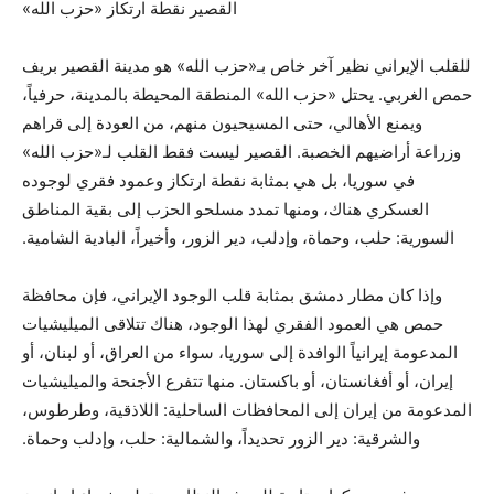
القصير نقطة ارتكاز «حزب الله»
للقلب الإيراني نظير آخر خاص بـ«حزب الله» هو مدينة القصير بريف
حمص الغربي. يحتل «حزب الله» المنطقة المحيطة بالمدينة، حرفياً،
ويمنع الأهالي، حتى المسيحيون منهم، من العودة إلى قراهم
وزراعة أراضيهم الخصبة. القصير ليست فقط القلب لـ«حزب الله»
في سوريا، بل هي بمثابة نقطة ارتكاز وعمود فقري لوجوده
العسكري هناك، ومنها تمدد مسلحو الحزب إلى بقية المناطق
السورية: حلب، وحماة، وإدلب، دير الزور، وأخيراً، البادية الشامية.
وإذا كان مطار دمشق بمثابة قلب الوجود الإيراني، فإن محافظة
حمص هي العمود الفقري لهذا الوجود، هناك تتلاقى الميليشيات
المدعومة إيرانياً الوافدة إلى سوريا، سواء من العراق، أو لبنان، أو
إيران، أو أفغانستان، أو باكستان. منها تتفرع الأجنحة والميليشيات
المدعومة من إيران إلى المحافظات الساحلية: اللاذقية، وطرطوس،
والشرقية: دير الزور تحديداً، والشمالية: حلب، وإدلب وحماة.