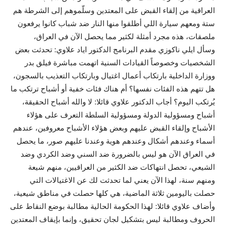
العراقية من إلقاء القبض على المعتدين وسلّموهم إلى الشرطة هم
ستة ومعهم سيارة اللي أطلقوا منها النار ضد شباب كانوا يرفعون
ملصقات، هذه مجرد أمثلة لكثير مما يحصل الآن في العراق،
وسأل ايلي ناكوزي مقدم البرنامج الدكتور اياد علاوي: تحدثت بعض
الشخصيات وخصوصاً القيادات السنية اتهمت مباشرة فيلق بدر
ووزارة الداخلية بارتكاب أعمال اغتيال وبارتكاب التعذيب بالسجون،
هل تتهم هذه الفئات نفسها؟ أم هناك فئات خفية أو أشباح ترتكب ما
يُرتكب اليوم؟ أجاب الدكتور علاوي قائلا: لا والله أشباح الحقيقة،
أشباح ومسؤولية الدولة ومسؤولية السلطة التعرف على هؤلاء
الأشباح وإلقاء القبض عليهم وبعض هؤلاء الأشباح معروفين، عندهم
أسماء وعندهم أشكال وعندهم هوية وعندنا عليهم صور، ما يحصل
في العراق الآن هو ليس بالضرورة ضد السني وضد الكردي وضد
الشيعي، تحصل انتهاكات ضد الكثير من العراقيين، منهم شيعة
ومنهم سنة، لهذا الآن يعني لما تحدثت لك عن الاغتيالات التي
حصلت باليومين ثلاثة الماضية، هي كلها حصلت في مناطق شيعية،
وأضاف علاوي قائلا: لهذا الحكومة الحالية مطالبة بوضع النقاط على
الحروف ومطالبة ليس بتشكيل لجان تحقيق، وإنما بإيقاف المعتدين