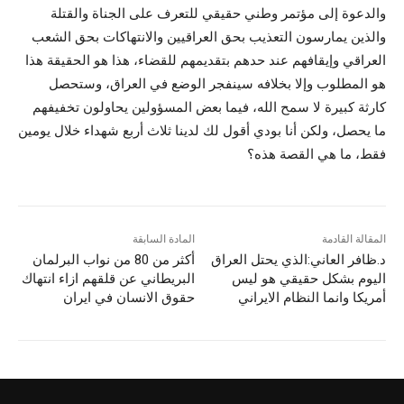
والدعوة إلى مؤتمر وطني حقيقي للتعرف على الجناة والقتلة
والذين يمارسون التعذيب بحق العراقيين والانتهاكات بحق الشعب
العراقي وإيقافهم عند حدهم بتقديمهم للقضاء، هذا هو الحقيقة هذا
هو المطلوب وإلا بخلافه سينفجر الوضع في العراق، وستحصل
كارثة كبيرة لا سمح الله، فيما بعض المسؤولين يحاولون تخفيفهم
ما يحصل، ولكن أنا بودي أقول لك لدينا ثلاث أربع شهداء خلال يومين
فقط، ما هي القصة هذه؟
المقالة القادمة
المادة السابقة
د.ظافر العاني:الذي يحتل العراق
أكثر من 80 من نواب البرلمان
اليوم بشكل حقيقي هو ليس
البريطاني عن قلقهم ازاء انتهاك
أمريكا وانما النظام الايراني
حقوق الانسان في ايران