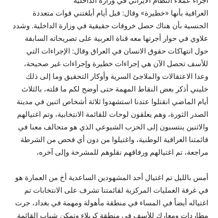
اجراء عملاء النظام الايراني في وزارة الداخلية
العراقية بأنها «خطيرة» وقال: قبل أيام أبلغتني قوات متعددة
الجنسية بأن هناك حصل خروقات حقيقية في وزارة الداخلية. وشدد
علاوي في حوار أجرتها معه قناة العربية على تصريحاته السابقة
حول انتهاكات حقوق الانسان في العراق وقال: الإجراءات التي
للأسف تحصل الآن هي إجراءات خطيرة وإجراءات غير صحيحة،
وعدا الاعتقالات والملاجئ السرية وأوكار التحقيق وما إلى ذلك
خليني أذكر بعض النقاط المهمة حتى أوضح لكم ما قلته، بالثلاث
أيام الماضي انقتلوا عندنا استشهدوا ثلاثة أشخاص اثنين في مدينة
الصدر الثورة، وهم يعلقون لوحات للقائمة الانتخابية، وتم اغتيالهم
والاثنين ينتسبون إلى الحزب الشيوعي الذي هو متحالف معنا في
قائمتنا العراقية الوطنية، واغتيلوا من دون أي فحص من الشرطة
مراجعة، تم اغتيالهم ورفاقهم نقلوهم للمشرحة وإلى آخره،
أمس بالليل تم اغتيال أحد المشهودين الساعدية أخ من العمارة هو
في غرفة العمليات المركزية لقائمتنا تشرف على الانتخابات تم
اغتياله أيضاً في المساء في منطقة مأهولة ومهمة في بغداد، جرت
مطاردات ومعارك للأسف في منطقة كربلاء وتمكن شباب القائمة