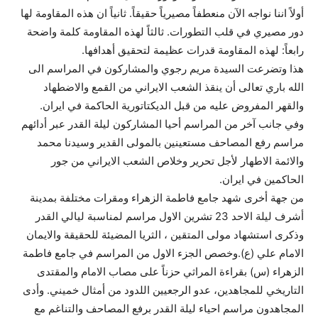
أولاً اننا نواجه الآن منعطفاً مصيرياً حقيقاً. ثانياً ان هذه المقاومة لها
دور مصيري في قلب التطورات. ثالثاً لهذه المقاومة كلمة واضحة
رابعاً: لهذه المقاومة قدرات عظيمة لتحقيق أهدافها.
هذا وتضرعت السيدة مريم رجوي والمشاركون في المراسم الى
الله باري تعالى أن ينقذ الشعب الايراني من القمع والاضطهاد
والقهر المفروض عليه من قبل الديكتاتورية الحاكمة في ايران.
وفي جانب آخر من المراسم أحيا المشاركون ليلة القدر عبر أدائهم
مراسم رفع المصاحف مستعينين بالمولى القدير وسيدنا محمد
والائمة الاطهار لأجل تحرير وخلاص الشعب الايراني من جور
الحاكمين في ايران.
من جهة أخرى شهد جامع فاطمة الزهراء ومقرات مختلفة بمدينة
أشرف ليلة الاحد 23 تشرين الاول مراسم لمناسبة ليالي القدر
وذكرى استشهاد مولى المتقين ، الثريا المضيئة للحقيقة والايمان
الامام علي (ع).وخصص الجزء الاول من المراسم في جامع فاطمة
الزهراء (س) بقراءة المراثي حزناً على مصاب الامام والمقتدى
التاريخي للمجاهدين، عدو الرجعيين اللدود من أمثال خميني. وأدى
المجاهدون مراسم احياء ليلة القدر برفع المصاحف والتناغم مع