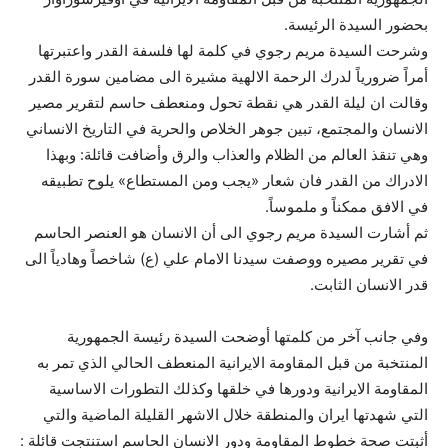
بحضور السيدة الرئيسة.
وشرحت السيدة مريم رجوي في كلمة لها فلسفة القدر واعتبرتها
أمراً ضرورياً لدرك الرحمة الالهية مشيرة الى مضامين سورة القدر
وقالت ان ليلة القدر هي نقطة تحول ومنعطف حاسم لتقرير مصير
الانسان والمجتمع، تبين جوهر الخلاص والحرية في التاريخ الانساني
وهي تنقذ العالم من الظلام والعذاب والرق وأضافت قائلة: وبهذا
الادراك من القدر فان شعار «يجب ومن المستطاع» يلوح تطبيقه
في الافق ممكناً و ملموساً.
ثم أشارت السيدة مريم رجوي الى أن الانسان هو العنصر الحاسم
في تقرير مصيره ووصفت سيدنا الامام علي (ع) شاخصاً وهادياً الى
قدر الانسان الثابت.
وفي جانب آخر من كلمتها أوضحت السيدة رئيسة الجمهورية
المنتخبة من قبل المقاومة الايرانية المنعطف الحالي الذي تمر به
المقاومة الايرانية ودورها في خلقها وكذلك التطورات الاساسية
التي شهدتها ايران والمنطقة خلال الاشهر القليلة الماضية والتي
أثبتت صحة خطوط المقاومة ودور الانسان الحاسم استنتجت قائلة :