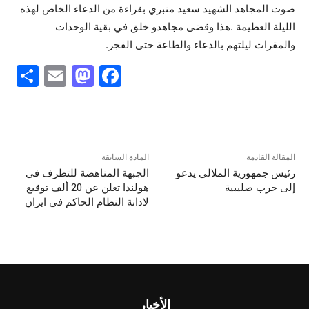
صوت المجاهد الشهيد سعيد منبري بقراءة من الدعاء الخاص لهذه
الليلة العظيمة .هذا وقضى مجاهدو خلق في بقية الوحدات
والمقرات ليلتهم بالدعاء والطاعة حتى الفجر.
S
E
M
F
h
m
a
a
ar
ai
st
c
e
l
o
e
d
b
المقالة القادمة
المادة السابقة
رئيس جمهورية الملالي يدعو
الجبهة المناهضة للتطرف في
o
o
إلى حرب صليبية
هولندا تعلن عن 20 ألف توقيع
n
o
لادانة النظام الحاكم في ايران
k
الأخبار