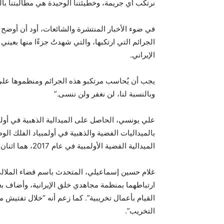
نرتكب أي جريمة، وخطيئتنا الوحيدة هي مطالبتنا بال
في ضوء الأخبار المنتشرة والشائعات، أود أن أوضح أ
الجرائم التي ارتكبها، والتي شهدتُ جزءًا منها ب
الإيراني.
يجب أن يُحاسب مرتكبو هذه الجرائم ومنظموها على 
وبالنسبة لنا، لن نغفر ولن ننسى.”
الميدالية الفضية الأولمبية في عام 2017، هما اثنان من طلاب النخبة في جامعة شريف للتكنولوجيا.
غلام حسين إسماعيلي، المتحدث باسم قضاء الملالي
ارتباطهما بمنظمة مجاهدي خلق الإيرانية، وأضاف بغرض
القيام بأعمال تخريبية”. كما زعم أنه “خلال تفتيش
التخريب”.