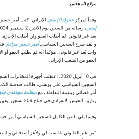
موقع المجلس:
وفقاً لمركز
حقوق الإنسان
الإيراني، كتب أمير حس
إيفين
، رسالة من السجن يوم الاثنين 2 سبتمبر 2024، قال فيها: “إن بقاء
يعد غير قانوني. لم أطلب العفو ولن أطلب الإجازة.
و لقد صرح السجين السياسي
أمير حسين مرادي
في 
واحد يُعد غير قانوني، مؤكداً أنه لم يطلب العفو أو
العفو من الشعب الإيراني.
في 10 أبريل 2020، اعتقلت أجهزة المخ
السجين السياسي علي يونسي، طالب هندسة الكمبيو
أمر قضائي وبتهمة التعاطف مع
منظمة مجاهدي خلق ا
زنازين الحبس الانفرادي في جناح 209 بسجن إيفين، حيث يقضيان حالياً عامهما الرابع في الاحتجاز.
وفيما يلي النص الكامل للسجين السياسي أمير حسي
“من غير القانوني بالنسبة لي ولأعز أصدقائي والسجن