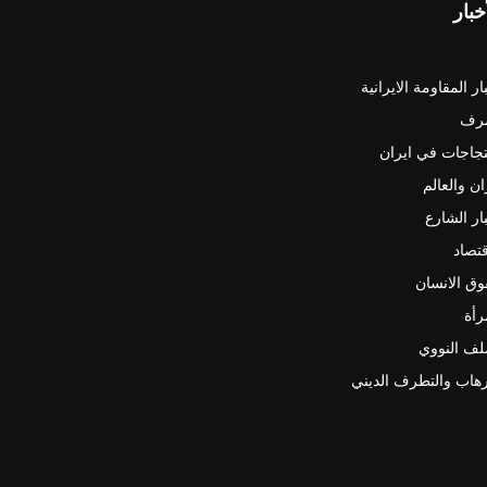
خبار
ار المقاومة الايرانية
رف
جاجات في ايران
ان والعالم
ار الشارع
قتصاد
ق الانسان
رأة
لف النووي
رهاب والتطرف الديني