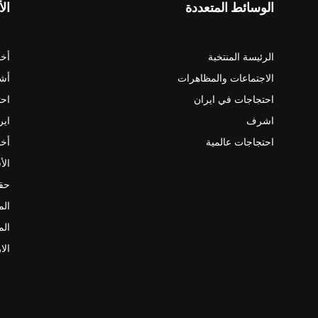
الوسائط المتعددة
الأ
الرئيسة المنتخبة
أخب
الاجتماعات والمظاهرات
أش
احتجاجات في ايران
احت
اشرف
اير
احتجاجات عالمية
أخب
الأ
حقو
الم
الم
الا