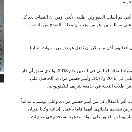
حرية.
نني لم أطلب العفو ولن أطلبه، لأنني أؤمن أن النظام، بعد كل
عيني على مر السنين، هو من يجب أن يطلب الصفح من الشعب
أفعالهم. أقل ما يمكن أن يُفعل هو تعويض سنوات شبابنا.
علي يونسي، الحاصل على الميدالية الذهبية في أولمبياد الفلك العالمي في الصين عام 2018، والذي سبق أن فاز
بالميداليات الفضية والذهبية في أولمبياد الفلك الوطني في 2016 و2017، وأمير حسين مرادي، الحاصل على
م
، أقر باعتقال كل من أمير حسين مرادي وعلي يونسي، مدعياً
 تضخيم ملفاتهما أنهما قاما بأعمال إيذائية وكانا ينويان
 منازلهما تم العثور على مواد متفجرة تستخدم في عمليات