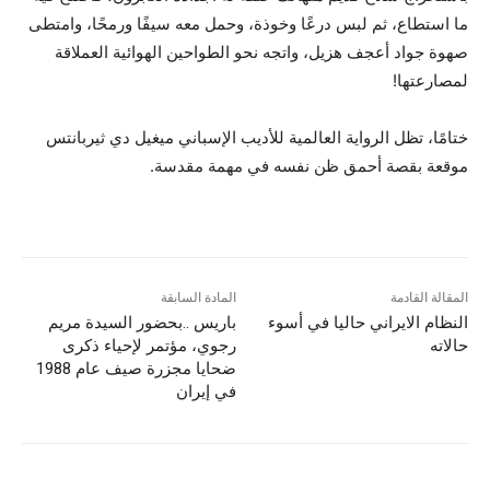
ما استطاع، ثم لبس درعًا وخوذة، وحمل معه سيفًا ورمحًا، وامتطى
صهوة جواد أعجف هزيل، واتجه نحو الطواحين الهوائية العملاقة
لمصارعتها!
ختامًا، تظل الرواية العالمية للأديب الإسباني ميغيل دي ثيربانتس
موقعة بقصة أحمق ظن نفسه في مهمة مقدسة.
المقالة القادمة
المادة السابقة
النظام الايراني حاليا في أسوء
باریس ..بحضور السيدة مريم
حالاته
رجوي، مؤتمر لإحياء ذكرى
ضحايا مجزرة صیف عام 1988
في إيران