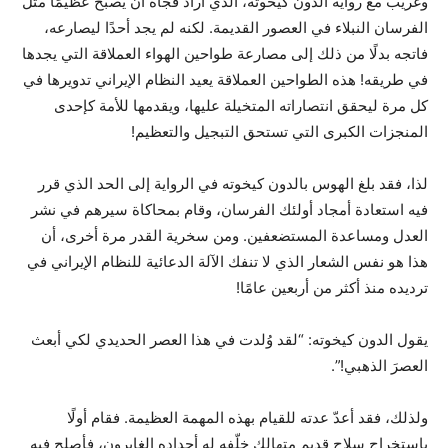
وغريب مع رواية الدون كيخوته، الذي أراد فجأة أن يصبح عظيمًا مثل
الفرسان النبلاء في العصور القديمة. لكنه لم يجد أحدًا ليصارعه،
فاتجه بدلًا من ذلك إلى مصارعة طواحين الهواء العملاقة التي يجدها
في طريقه! هذه الطواحين العملاقة يعيد النظام الإيراني تدويرها في
كل مرة ليحقق انتصاراته المتخيلة عليها، ويقدمها للأمة كإحدى
المنجزات الكبرى التي تستحق التبجيل والتعظيم!
لذا، فقد بلغ الهوس بالدون كيخوته في الرواية إلى الحد الذي قرر
فيه استعادة أمجاد أولئك الفرسان، وقام بمحاكاة سيرهم في نشر
العدل ومساعدة المستضعفين. ومن سخرية القدر مرة أخرى، أن
هذا هو نفس الشعار الذي لا تنفك الآلة الدعائية للنظام الإيراني في
ترديده منذ أكثر من أربعين عامًا!
يقول الدون كيخوته: “لقد وُلدت في هذا العصر الحديدي لكي أبعث
العصرَ الذهبي!”.
ولذلك، فقد أعدّ عدته للقيام بهذه المهمة العظيمة. فقام أولًا
باستخراج سلاح قديم متهالك خلّفه له أجداده الغابرون، فأصلح فيه