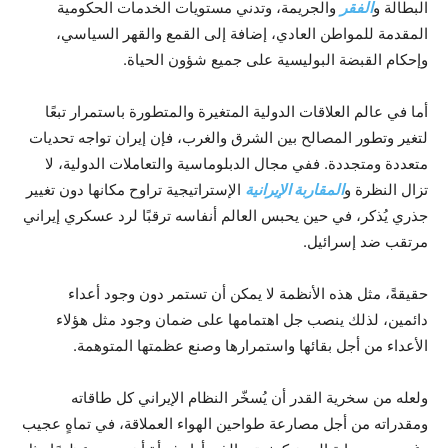
البطالة و
الفقر
والجريمة، وتدني مستويات الخدمات الحكومية
المقدمة للمواطن العادي، إضافة إلى القمع والقهر السياسي،
وإحكام القبضة البوليسية على جميع شؤون الحياة.
أما في عالم العلاقات الدولية المتغيرة والمتطورة باستمرار تبعًا
لتغير وتطور المصالح بين الشرق والغرب، فإن إيران تواجه تحديات
متعددة ومتجددة. ففي مجال الدبلوماسية والتعاملات الدولية، لا
تزال النظرة و
المقاربة الإيرانية
الإستراتيجية تراوح مكانها دون تغيير
جذري يُذكر، في حين يحبس العالم أنفاسه ترقبًا لرد عسكري إيراني
مرتقب ضد إسرائيل.
حقيقةً، مثل هذه الأنظمة لا يمكن أن تستمر دون وجود أعداء
دائمين، لذلك ينصب جل اهتمامها على ضمان وجود مثل هؤلاء
الأعداء من أجل بقائها واستمرارها وصنع عظمتها المتوهمة.
ولعله من سخرية القدر أن يُسخّر النظام الإيراني كل طاقاته
ومقدراته من أجل مصارعة طواحين الهواء العملاقة، في تماهٍ عجيب