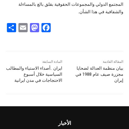
المجتمع الدولي والمجموعات الحقوقية بقلق بالغ بالمساءلة
والشفافية في هذا الشأن.
S
E
M
F
h
m
a
a
ar
ai
st
c
e
l
o
e
d
b
المقالة القادمة
المادة السابقة
بيان منظمة العدالة لضحايا
ایران ..أصداء الاستياء والمطالب
o
o
مجزرة صیف عام 1988 في
السياسية خلال أسبوع
n
o
إيران
الاحتجاجات في مدن ایرانیة
k
الأخبار