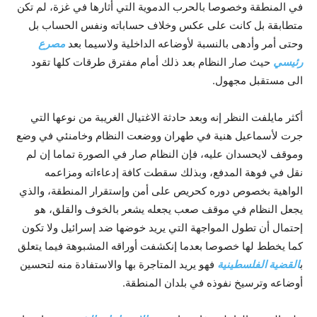
في المنطقة وخصوصا بالحرب الدموية التي أثارها في غزة، لم تکن
متطابقة بل کانت على عکس وخلاف حساباته ونفس الحساب بل
وحتى أمر وأدهى بالنسبة لأوضاعه الداخلية ولاسيما بعد
مصرع
رئيسي
حيث صار النظام بعد ذلك أمام مفترق طرقات کلها تقود
الى مستقبل مجهول.
أکثر مايلفت النظر إنه وبعد حادثة الاغتيال الغريبة من نوعها التي
جرت لأسماعيل هنية في طهران ووضعت النظام وخامنئي في وضع
وموقف لايحسدان عليه، فإن النظام صار في الصورة تماما إن لم
نقل في فوهة المدفع، وبذلك سقطت کافة إدعاءاته ومزاعمه
الواهية بخصوص دوره کحريص على أمن وإستقرار المنطقة، والذي
يجعل النظام في موقف صعب يجعله يشعر بالخوف والقلق، هو
إحتمال أن تطول المواجهة التي يريد خوضها ضد إسرائيل ولا تکون
کما يخطط لها خصوصا بعدما إنکشفت أوراقه المشبوهة فيما يتعلق
ب
القضية الفلسطينية
فهو يريد المتاجرة بها والاستفادة منه لتحسين
أوضاعه وترسيخ نفوذه في بلدان المنطقة.