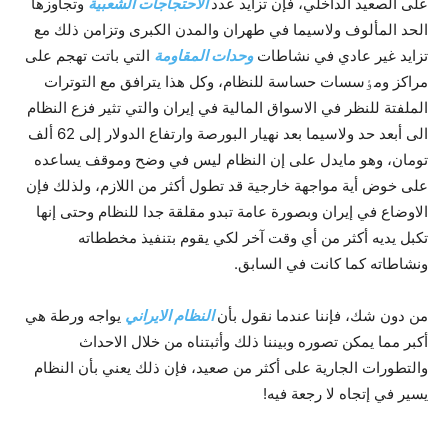
على الصعيد الداخلي، فإن تزايد عدد
الاحتجاجات الشعبية
وتجاوزها
الحد المألوف ولاسيما في طهران والمدن الکبرى وتزامن ذلك مع
تزايد غير عادي في نشاطات
وحدات المقاومة
التي باتت تهجم على
مراکز ومٶسسات حساسة للنظام، وکل هذا يترافق مع التوترات
الملفتة للنظر في الاسواق المالية في إيران والتي تثير فزع النظام
الى أبعد حد ولاسيما بعد نهيار البورصة وارتفاع الدولار إلى 62 ألف
تومان، وهو مايدل على إن النظام ليس في وضح وموقف يساعده
على خوض أية مواجهة خارجية قد تطول أکثر من اللازم، ولذلك فإن
الاوضاع في إيران وبصورة عامة تبدو مقلقة جدا للنظام وحتى إنها
تکبل يديه أکثر من أي وقت آخر لکي يقوم بتنفيذ مخططاته
ونشاطاته کما کانت في السابق.
من دون شك، فإننا عندما نقول بأن
النظام الايراني
يواجه ورطة هي
أکبر مما يمکن تصوره وبيننا ذلك وأثبتناه من خلال الاحداث
والتطورات الجارية على أکثر من صعيد، فإن ذلك يعني بأن النظام
يسير في إتجاه لا رجعة فيه!