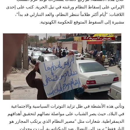
الإيراني على إسقاط النظام ورغبته في نيل الحرية. كتب على إحدى
اللافتات: “أيام أكثر ظلاماً تنتظر النظام، والعد التنازلي قد بدأ”،
مشيرة إلى السقوط المتوقع للحكومة الكهنوتية.
وتأتي هذه الأنشطة في ظل تزايد التوترات السياسية والاجتماعية
في البلاد، حيث يصر الشباب على مواصلة نضالهم لتحقيق أهدافهم
الديمقراطية. شعارات مثل “مصير النظام الذي يرتكب المجازر هو
النار فقط” ترمز إلى النضال ضد الديكتاتورية. أبرزت وحدات