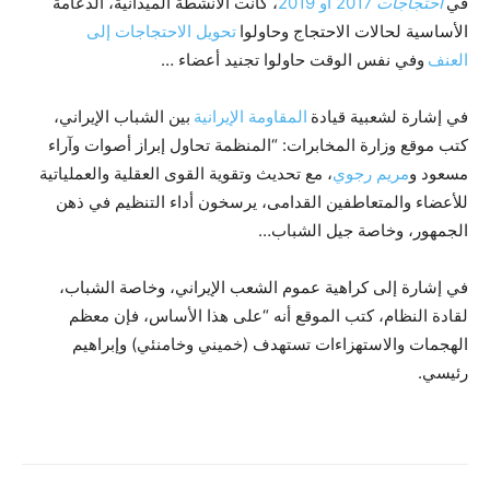
في
احتجاجات
2017 أو 2019
، كانت الأنشطة الميدانية، الدعامة
الأساسية لحالات الاحتجاج وحاولوا
تحويل الاحتجاجات إلى
العنف
وفي نفس الوقت حاولوا تجنيد أعضاء …
في إشارة لشعبية قيادة
المقاومة الإيرانية
بين الشباب الإيراني،
كتب موقع وزارة المخابرات: “المنظمة تحاول إبراز أصوات وآراء
مسعود و
مريم رجوي
، مع تحديث وتقوية القوى العقلية والعملياتية
للأعضاء والمتعاطفين القدامى، يرسخون أداء التنظيم في ذهن
الجمهور، وخاصة جيل الشباب…
في إشارة إلى كراهية عموم الشعب الإيراني، وخاصة الشباب،
لقادة النظام، كتب الموقع أنه “على هذا الأساس، فإن معظم
الهجمات والاستهزاءات تستهدف (خميني وخامنئي) وإبراهيم
رئيسي.