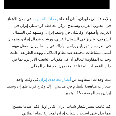
بالإضافة إلى طهران، أدان أعضاء
وحدات المقاومة
في مدن الأهواز
في الجنوب الغربي وسنندج مركز محافظة كردستان إيران في
الغرب، وأصفهان وكاشان في وسط إيران، ومشهد في الشمال
الشرقي، وتبريز في الشمال الغربي، ورشت شمال إيران، وهمدان
في الغرب، وشهريار وورامين وأراك في وسط إيران، مقتل مهسا
أميني بنشاطات مختلفة ضد نظام الملالي، وبهذه الطريقة أعلنت
وحدات المقاومة للعالم أن كل مكونات الشعب الإيراني، بما في
ذلك القوميات المختلفة، متحدون ضد نظام الملالي.
بثت وحدات المقاومة من
أنصار مجاهدي إيران
في وقت واحد
شعارات مناهضة للنظام في مدينتي أراك وكرج قرب طهران وسط
إيران يوم الجمعة ، 16سبتمبر.
كما قامت بنشر شعار شباب إيران الثائر (ويل لكم عندما نتسلح)
مما يدل على استعداد شباب إيران لمحاربة نظام الملالي