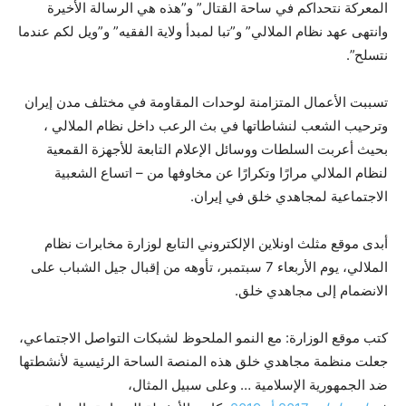
المعركة نتحداكم في ساحة القتال” و”هذه هي الرسالة الأخيرة
وانتهى عهد نظام الملالي” و”تبا لمبدأ ولاية الفقيه” و”ويل لكم عندما
نتسلح”.
تسببت الأعمال المتزامنة لوحدات المقاومة في مختلف مدن إيران
وترحيب الشعب لنشاطاتها في بث الرعب داخل نظام الملالي ،
بحيث أعربت السلطات ووسائل الإعلام التابعة للأجهزة القمعية
لنظام الملالي مرارًا وتكرارًا عن مخاوفها من – اتساع الشعبية
الاجتماعية لمجاهدي خلق في إيران.
أبدى موقع مثلث اونلاين الإلكتروني التابع لوزارة مخابرات نظام
الملالي، يوم الأربعاء 7 سبتمبر، تأوهه من إقبال جيل الشباب على
الانضمام إلى مجاهدي خلق.
كتب موقع الوزارة: مع النمو الملحوظ لشبكات التواصل الاجتماعي،
جعلت منظمة مجاهدي خلق هذه المنصة الساحة الرئيسية لأنشطتها
ضد الجمهورية الإسلامية … وعلى سبيل المثال،