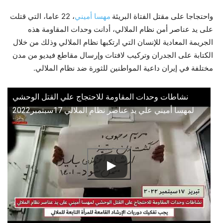
واحتجاجا على مقتل الفتاة البريئة
مهسا أميني
، 22 عاما، التي قتلت
على يد عناصر أمن نظام الملالي، أدانت وحدات المقاومة هذه
الجريمة المعادية للإنسان التي ارتكبها نظام الملالي وذلك من خلال
الكتابة على الجدران وتركيب لافتات وإرسال مقاطع فيديو من مدن
مختلفة في إيران داعية المواطنين للثورة ضد نظام الملالي.
نشاطات وحدات المقاومة للاحتجاج علي القتل الوحشي
لمهسا أميني علي يد عناصر نظام الملالي 17سبتمبر2022