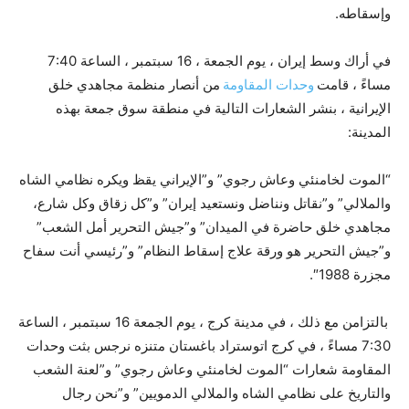
وإسقاطه.
في أراك وسط إيران ، يوم الجمعة ، 16 سبتمبر ، الساعة 7:40
مساءً ، قامت
وحدات المقاومة
من أنصار منظمة مجاهدي خلق
الإيرانية ، بنشر الشعارات التالية في منطقة سوق جمعة بهذه
المدينة:
“الموت لخامنئي وعاش رجوي” و”الإيراني يقظ ويكره نظامي الشاه
والملالي” و”نقاتل ونناضل ونستعيد إيران” و”كل زقاق وكل شارع،
مجاهدي خلق حاضرة في الميدان” و”جيش التحرير أمل الشعب”
و”جيش التحرير هو ورقة علاج إسقاط النظام” و”رئيسي أنت سفاح
مجزرة 1988″.
بالتزامن مع ذلك ، في مدينة كرج ، يوم الجمعة 16 سبتمبر ، الساعة
7:30 مساءً ، في كرج اتوستراد باغستان متنزه نرجس بثت وحدات
المقاومة شعارات “الموت لخامنئي وعاش رجوي” و”لعنة الشعب
والتاريخ على نظامي الشاه والملالي الدمويين” و”نحن رجال