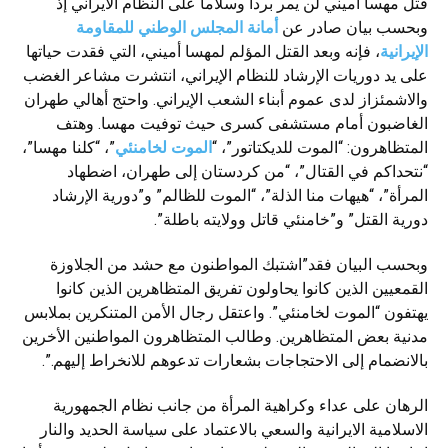
قتل مهسا أميني لن يمر بردا وسلاما على النظام الايراني إذ
وبحسب بيان صادر عن
أمانة المجلس الوطني للمقاومة
الإيرانية
، فإنه وبعد القتل المؤلم لمهسا أميني، التي فقدت حياتها
على يد دوريات الإرشاد للنظام الإيراني، انتشرت مشاعر الغضب
والاشمئزاز لدى عموم أبناء الشعب الإيراني. واحتج أهالي طهران
الغاضبون أمام مستشفى كسرى حيث توفيت مهسا. وهتف
المتظاهرون: “الموت للديكتاتور”، “
الموت لخامنئي
”، “كلنا مهسا”،
“نتحداكم في القتال”، “من كردستان إلى طهران، اضطهاد
المرأة”، “هيهات منا الذلة”، “الموت للظالم” و”دورية الإرشاد
دورية القتل” و”خامنئي قاتل وولايته باطلة”.
وبحسب البيان فقد”اشتبك المواطنون مع حشد من الجلاوزة
القمعيين الذين كانوا يحاولون تفريق المتظاهرين الذين كانوا
يهتفون “الموت لخامنئي”. واعتقل رجال الأمن المتنكرين بملابس
مدنية بعض المتظاهرين. وطالب المتظاهرون المواطنين الأخرين
بالانضمام إلى الاحتجاجات بشعارات تدعوهم للانخراط إليهم.”.
الرهان على عداء وکراهية المرأة من جانب نظام الجمهورية
الاسلامية الايرانية والسعي بالاعتماد على سياسة الحديد والنار