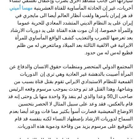
سياراتها الى جانب مشاهد أخرى بضرب وإعتقال تعسفي لنساء
أخريات، غير إن الحادثة المأساوية للفتاة العشرينية
مهسا أميني
قد هز إيران بأسرها ولفت أنظار العالم أيضا الى مايجري في
إيران على يد النظام الديني المتشدد المعادي للحرية عموما
وللمرأة خصوصا، إذ أن موت هذه الفتاة على يد دوريات الارشاد
بعد تعرضها للضرب والتعذيب کشف الواقع المأساوي للمرأة
الايرانية في الالفية الثالثة بعد الميلاد وماتتعرض له من ظلم
فظيع لەس له من حدود.
المجتمع الدولي المتحضر ومنظمات حقوق الانسان والدفاع عن
المرأة أصيبت بالدهشة غير العادية وهي ترى إن الدوريات
القمعية للنظام الاستبدادي الايراني تقوم بقتل فتاة بسبب من
وشاحها، وهذا القتل قد تم وحدث بموجب مرسوم وقعه الرئيس
صاحب ال50 وعدا والذي لم ينفذ ولا واحدة منها بل وحتى إنه قد
قام بالعکس، فقد وعد على سبيل المثال لا الحصر بتحسين
الاوضاع المعيشية فصارت أسوأ بکثير مما فات ووعد أيضا بعدم
السماح لدوريات الارشاد بإضطهاد النساء لکنه بنفسه قد قام
بالتوقيع على مرسوم يزيد من وقاحة ودموية هذه الدوريات.