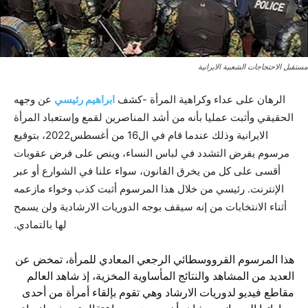
مستقبل الاحتجاجات الشعبية الايرانية
الرهان على عداء وکراهية المرأة -کشف
ابراهيم رئيسي
عن وجهه
الحقيقي وأثبت عمليا بأنه من أشد المناصرين لقمع وإستعباد المرأة
الايرانية وذلك عندما قام في ال16 من أغسطس2022، بتوقيع
مرسوم يفرض التشدد في لباس النساء، وينص على فرض عقوبات
أقسى على كل من يخرق القانون، سواء علنا في الشوارع أو عبر
الإنترنت. رئيسي من خلال هذا المرسوم أثبت کذب وخواء مازعمه
أثناء الانتخابات من إنه سيقف بوجه الدوريات الارشادية ولن يسمح
لها بالتمادي.
هذا المرسوم القرووسطائي الرجعي المعادي للمرأة، تمخض عن
العديد من المشاهد والنتائج المأساوية المخزية، إذ شاهد العالم
مقاطع فيديو لدوريات الارشاد وهي تقوم بإلقاء أمرأة من أحدى