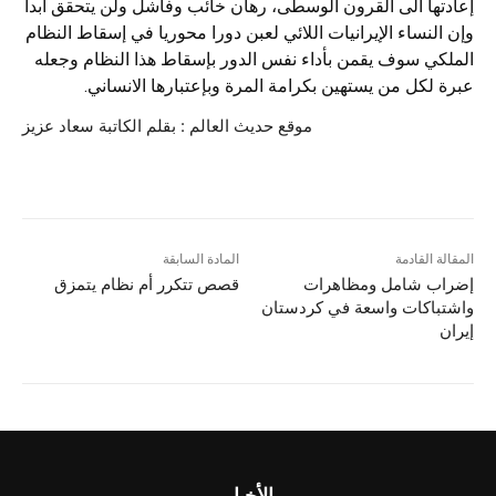
إعادتها الى القرون الوسطى، رهان خائب وفاشل ولن يتحقق أبدا
وإن النساء الإيرانيات اللائي لعبن دورا محوريا في إسقاط النظام
الملکي سوف يقمن بأداء نفس الدور بإسقاط هذا النظام وجعله
عبرة لکل من يستهين بکرامة المرة وبإعتبارها الانساني.
موقع حديث العالم : بقلم الكاتبة سعاد عزيز
المقالة القادمة
المادة السابقة
إضراب شامل ومظاهرات
قصص تتکرر أم نظام يتمزق
واشتباكات واسعة في كردستان
إيران
الأخبار