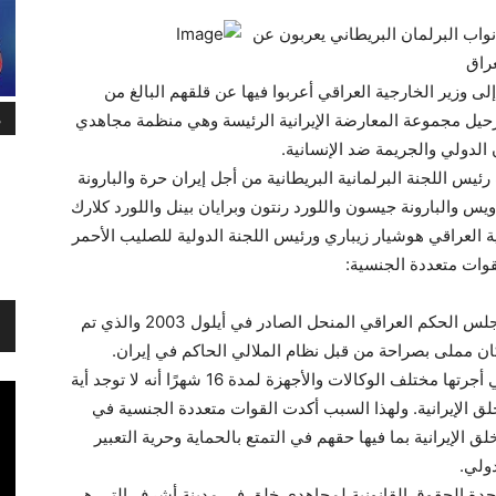
واب البرلمان البريطاني يعربون عن
راق
 وزير الخارجية العراقي أعربوا فيها عن قلقهم البالغ من
م
رحيل مجموعة المعارضة الإيرانية الرئيسة وهي منظمة مجاهدي
 الدولي والجريمة ضد الإنسانية.
يس اللجنة البرلمانية البريطانية من أجل إيران حرة والبارونة
يس والبارونة جيسون واللورد رنتون وبرايان بينل واللورد كلارك
ة العراقي هوشيار زيباري ورئيس اللجنة الدولية للصليب الأحمر
قوات متعددة الجنسية:
إن 305 نوابًا في البرلمان البريطاني وصفوا قرار مجلس الحكم العراقي المنحل الصادر في أيلول 2003 والذي تم
كان مملى بصراحة من قبل نظام الملالي الحاكم في إيران.
وعقب ذلك أثبتت التحقيقات في مدينة أشرف والتي أجرتها مختلف الوكالات والأجهزة لمدة 16 شهرًا أنه لا توجد أية
ة مجاهدي خلق الإيرانية. ولهذا السبب أكدت القوات متعددة الجنسية في
لإيرانية بما فيها حقهم في التمتع بالحماية وحرية التعبير
ولي.
لايات المتحدة الحقوق القانونية لمجاهدي خلق في مدينة أشرف التي هي