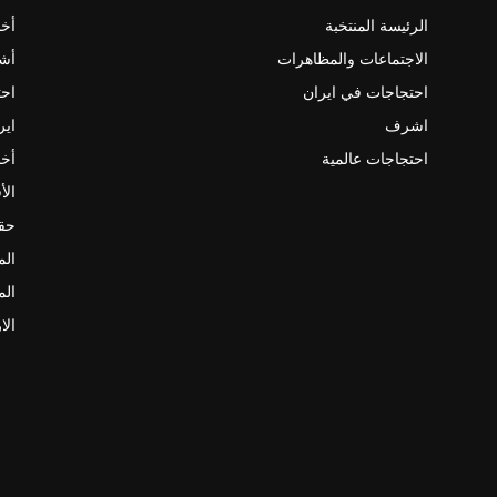
الرئيسة المنتخبة
أخب
الاجتماعات والمظاهرات
أش
احتجاجات في ايران
احت
اشرف
اير
احتجاجات عالمية
أخب
الأ
حقو
الم
الم
الا