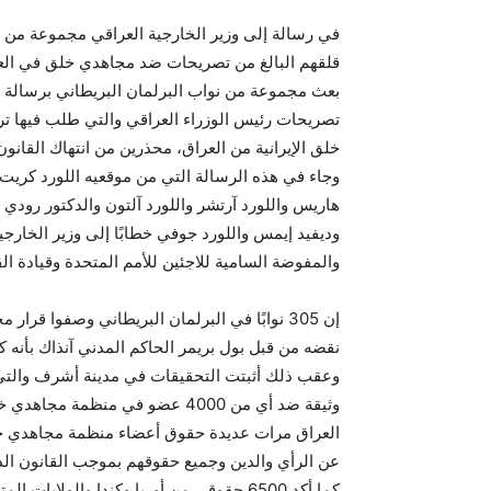
في رسالة إلى وزير الخارجية العراقي مجموعة من ن
قلقهم البالغ من تصريحات ضد مجاهدي خلق في الع
بعث مجموعة من نواب البرلمان البريطاني برسالة إلى
تصريحات رئيس الوزراء العراقي والتي طلب فيها ت
خلق الإيرانية من العراق، محذرين من انتهاك القانون
وجاء في هذه الرسالة التي من موقعيه اللورد كريت رئ
هاريس واللورد آرتشر واللورد آلتون والدكتور رودي و
وديفيد إيمس واللورد جوفي خطابًا إلى وزير الخارجي
والمفوضة السامية للاجئين للأمم المتحدة وقيادة ال
نقضه من قبل بول بريمر الحاكم المدني آنذاك بأنه 
وثيقة ضد أي من 4000 عضو في منظم
العراق مرات عديدة حقوق أعضاء منظمة مجاهدي خلق ا
عن الرأي والدين وجميع حقوقهم بموجب القانون الد
كما أكد 6500 حقوقي من أوربا وكندا والو