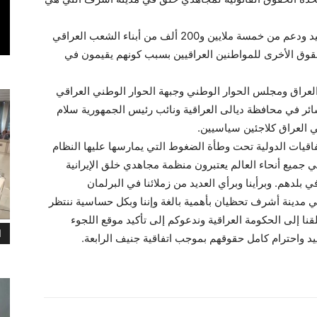
هذا ويتمتع أعضاء منظمة مجاهدي خلق الإيرانية بتأييد ودعم من خمسة ملايين و200 ألف من أبناء الشعب العراقي
ن بالحقوق الأخرى للمواطنين العراقيين بسبب كونهم يقيمون في
لعراق ومجلس الحوار الوطني وجبهة الحوار الوطني العراقي
ائر في محافظة ديالى العراقية ونائب رئيس الجمهورية سلام
 العراق كلاجئين سياسيين.
تفاقيات الدولية تحت وطأة الضغوط التي يمارسها عليها النظام
ة في جميع أنحاء العالم يعتبرون منظمة مجاهدي خلق الإيرانية
 بلدهم. وبرأينا وبرأي العديد من زملائنا في البرلمان
في مدينة أشرف تحظيان بأهمية بالغة وإننا وبكل حساسية ننتظر
لقنا إلى الحكومة العراقية وندعوكم إلى تأكيد موقع اللجوء
ا
د واحترام كامل حقوقهم بموجب اتفاقية جنيف الرابعة.