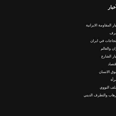
خبار
ار المقاومة الايرانية
رف
جاجات في ايران
ان والعالم
ار الشارع
قتصاد
ق الانسان
رأة
لف النووي
رهاب والتطرف الديني