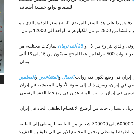
للمصانع بواقع خمسة أضعاف.
يق ردا على هذا السعر المرتفع: “ارتفع سعر الدقيق الذي يتم
واحد إلى 12000 تومان”.
 والذي يتراوح بين 13 و
25 ألف تومان
بماركات مختلفة، من
المحتمل أن يصل إلى 28 إلى 32آلاف تومان، وسعر عبوات 500 جرامًا من هذا المنتج سيكون من 15 إلى 16 ألف
تومان.
العمال
و
المتقاعدين
و
المعلمين
م
 في إيران، ويعزى ذلك إلى سوء الأحوال المعيشية في إيران.
سمي في إيران ورواتب المتقاعدين هي ربع خط الفقر الرسمي.
كتبت، نقلاً عن خبراء حكوميين، أنه في إيران، ينحدر 600000 إلى 700000 شخص من الطبقة الوسطى إلى الطبقة
ى الطبقة الوسطى وتحول المجتمع الإيراني إلى طبقتين الفقيرة