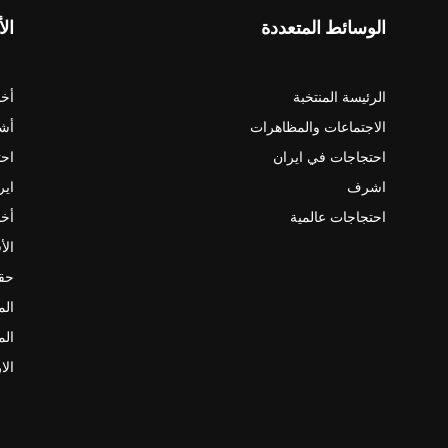
الوسائط المتعددة
الأ
الرئيسة المنتخبة
أخب
الاجتماعات والمظاهرات
أش
احتجاجات في ايران
احت
اشرف
اير
احتجاجات عالمية
أخب
الأ
حقو
الم
الم
الا