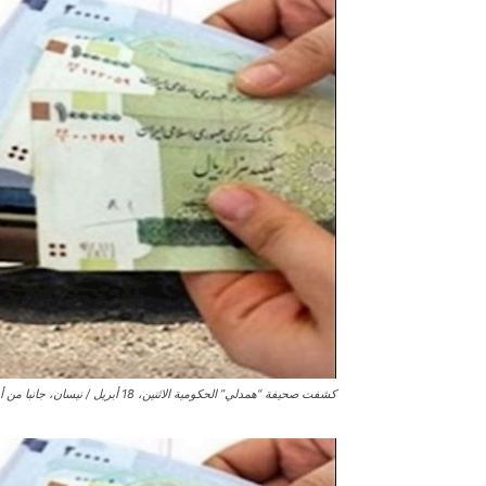
كشفت صحيفة “همدلي” الحكومية الاثنين، 18 أبريل / نيسان، جانبا من أوضاع الانقسام الطبقي الحاد في إيران.