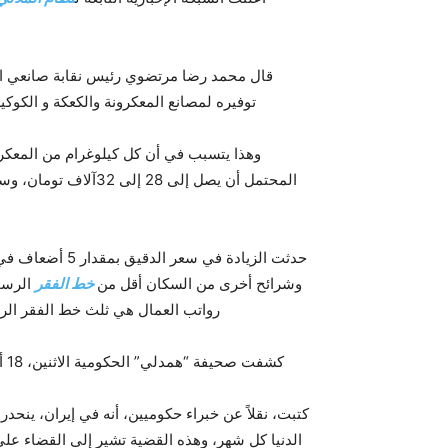
قال محمد رضا مرتضوي رئيس نقابة صانعي الدق
توفيره لمصانع المعكرونة والكعكة و الكوكيز والنشا من 2500 تومان للكيلوغرام ال
وهذا يتسبب في أن كل كيلوغرام من المعكرونة،
حدثت الزيادة في سعر الدقيق بمقدار 5 أضعاف في إيران في وضع تكون فيه رواتب
وشرائح أخرى من السكان أقل من
خط الفقر
الرسمي
رواتب العمال هي ثلث خط الفقر الر
كشفت صحيفة “همدلي” الحكومية الاثنين، 18 أبريل / نيسان، جانبا من أوضاع الانقسام الطبقي الحاد في إيران.
الدنيا كل شهر، وهذه القضية تشير إلى القضاء عل