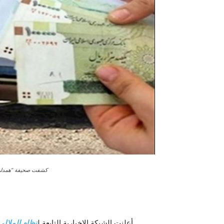
كشفت صحيفة “همدلي” الحكومية الاثنين، 18 أبريل / نيسا
أعلنت الشبكة الإخبارية التابعة ل
نظام الملالي