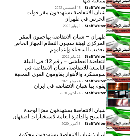
متتالية فيها
Staff Writer
-
15 أغسطس 2022
شبان الانتفاضة يستهدفون مقر قوات
الحرس في طهران
Staff Writer
-
2 يوليو 2022
طهران – شبان الانتفاضة يهاجمون المقر
المركزي لهيئة سجون النظام الجهاز الخاص
لتعذيب السجناء وإعدامهم
Staff Writer
-
22 مايو 2022
انتفاضة العطشى – رقم 12: في الليلة
التاسعة للانتفاضة، شبان الانتفاضة في
سوسنكرد والأهواز يقاومون القوى القمعية
Staff Writer
-
24 يوليو 2021
یقوم بها شبان الانتفاضة في ایران
Staff Writer
-
24 أكتوبر 2020
شبان الانتفاضة يستهدفون مقرًا لوحدة
الباسيج والدائرة العامة لاستخبارات اصفهان
Staff Writer
-
8 أكتوبر 2020
إيران: شبان الانتفاضة يستهدفون محكمة