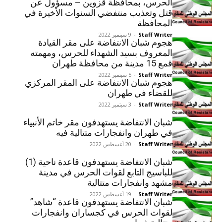
الحرس، بمحافظة قزوين – مسؤول عن
قتل وتعذيب منتفضي السنوات الأخيرة في
المحافظة
Staff Writer
-
9 سبتمبر 2022
هجوم شبان الانتفاضة على مقر القيادة
المعروف بسيد الشهداء للحرس، ومهمته
قمع 15 مدينة من محافظة طهران
Staff Writer
-
5 سبتمبر 2022
هجوم شبان الانتفاضة على المقر المركزي
للقضاء في طهران
Staff Writer
-
3 سبتمبر 2022
شبان الانتفاضة يستهدفون مقر خاتم الأنبياء
في طهران وانفجارات متتالية فيه
Staff Writer
-
20 أغسطس 2022
شبان الانتفاضة يستهدفون قاعدة ناحية (1)
للباسيج التابع لقوات الحرس في مدينة
مشهد وانفجارات متتالية
Staff Writer
-
19 أغسطس 2022
شبان الانتفاضة يستهدفون قاعدة “شاهد”
لقوات الحرس في كجساران وانفجارات