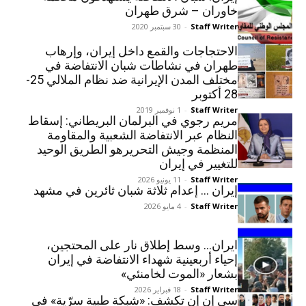
خاوران – شرق طهران
Staff Writer
-
30 سبتمبر 2020
الاحتجاجات والقمع داخل إيران، وإرهاب
طهران في نشاطات شبان الانتفاضة في
مختلف المدن الإيرانية ضد نظام الملالي 25-
28 أكتوبر
Staff Writer
-
1 نوفمبر 2019
مريم رجوي في البرلمان البريطاني: إسقاط
النظام عبر الانتفاضة الشعبية والمقاومة
المنظمة وجيش التحريرهو الطريق الوحيد
للتغيير في إيران
Staff Writer
-
11 يونيو 2026
إيران … إعدام ثلاثة شبان ثائرين في مشهد
Staff Writer
-
4 مايو 2026
ایران… وسط إطلاق نار على المحتجين،
إحياء أربعينية شهداء الانتفاضة في إيران
بشعار «الموت لخامنئي»
Staff Writer
-
18 فبراير 2026
سي إن إن تكشف: «شبكة طبية سرّية» في