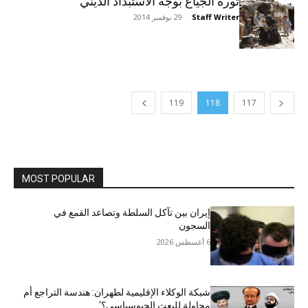
ثورة الجياع بوجه الاستبداد الديني
Staff Writer
-
29 نوفمبر 2014
119
118
117
MOST POPULAR
إيران بين تآكل السلطة وتصاعد القمع في
السجون
6 أغسطس 2026
شبكة الوكلاء الإقليمية لطهران: هندسة التراجع أم
محاولة للبعث الجيوسياسي؟‘