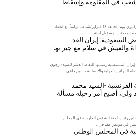
لشعب في المقاومة وإسقاط
موقع المجلس: في تظاهرة واسعة نظمها الإيرانيون يوم الجمعة 13 فبراير/شباط، تزامناً مع انعقاد
حمد محدثين، مسؤول لجنة...
 السعودية: إيران الغد
ة والعيش في سلام مع جيرانها
 إيران المستقبلية رسمتها النقاط العشر للسيدة رجوي
ين الدولية والإنسانية حسين داعي...
الفرنسية -السید محمد
 ولى، أصبح أمر رحيله مسألة
دثين رئيس لجنة الشؤون الخارجية في المجلس
ية في المجلس الوطني