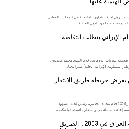
الهيمنة عليها
ن، مسؤول لجنة الشؤون الخارجية في المجلس الوطني
ي استهدفت عدداً من الدول العربية...
 الإيراني يتطلب انتفاضة
يفة ليبرتاتيا الرومانية، قدم السيد محمد محدثين،
لمقاومة الإيرانية، تحليلاً استراتيجياً...
یعرض خريطة طريق للانتقال
حسين داعي الإسلام واشنطن – 19 مارس/آذار 2026 قدّم محمد محدثين، رئيس لجنة الشؤون
نية، إحاطة شاملة في واشنطن، استضافها مكتب...
محمد محدثين: إيران ليست العراق في 2003… الطريق