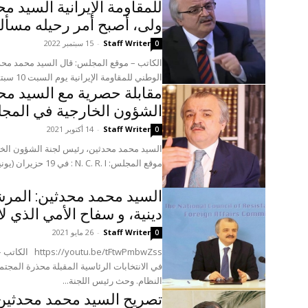
للمقاومة الإيرانية السید م
ولى، أصبح أمر رحيله مسأل
Staff Writer
-
15 سبتمبر 2022
0
الکاتب – موقع المجلس: قال السید محمد مح
الوطني للمقاومة الإيرانية يوم السبت 10 سبتمبر، في مؤتمر عقد في...
مقابلة حصرية مع السيد مح
الشؤون الخارجية في المجلس
Staff Writer
-
14 أكتوبر 2021
0
موقع المجلس: N. C. R. I : في 19 حزيران (يونيو)، اختار...
السید محمد محدثين: المرشح
دينية، و سفاح الأمي الذي ل
Staff Writer
-
26 مايو 2021
0
/tFtwPmbwZss
في الانتخابات الرئاسية المقبلة محذرة المجت
النظام. وحث رئیس اللجنة...
تصريح السيد محمد محدثين 