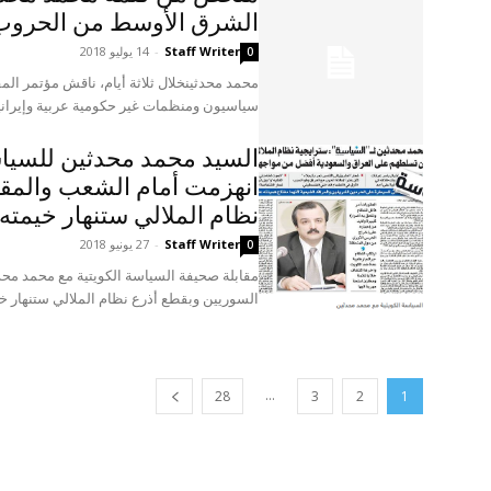
الشرق الأوسط من الحروب 
Staff Writer
-
14 يوليو 2018
0
محمد محدثينخلال ثلاثة أيام، ناقش مؤتمر المق
سياسيون ومنظمات غير حكومية عربية وإيرانية 
السيد محمد محدثين للسياس
انهزمت أمام الشعب والمقا
نظام الملالي ستنهار خيمته
Staff Writer
-
27 يونيو 2018
0
مقابلة صحيفة السياسة الكويتية مع محمد مح
السوريين وبقطع أذرع نظام الملالي ستنهار خيمت
...
28
3
2
1