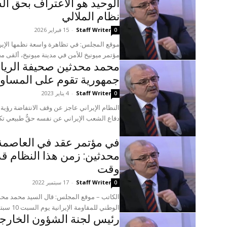
الوحيد هو الاعتراف بحق ا
نظام الملالي
Staff Writer
-
15 فبراير 2026
0
مؤتمر ميونيخ للأمن في مدينة ميونيخ، ألقى م
محمد محدثين صحيفة الرياض
جمهورية تقوم على المساوا
Staff Writer
-
4 يناير 2023
0
النظام الإيراني عاجز عن وقف الانتفاضة رؤية
دفاع الشعب الإيراني عن نفسه حقٌّ طبيعي تكفله القوان
في مؤتمر عقد في العاصمة 
محدثين: زمن هذا النظام قد
وقت
Staff Writer
-
17 سبتمبر 2022
0
الکاتب – موقع المجلس: قال السید محمد مح
الوطني للمقاومة الإيرانية يوم السبت 10 سبتمبر، في مؤتمر عقد في...
رئيس لجنة الشؤون الخارج