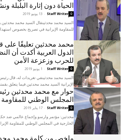
الحياة دون إثارة البلبلة و
Staff Writer
-
13 يونيو 2019
0
السيد محمد محدثينقال السيد محمد محدثين 
للمقاومة الإيرانية في تصريح بخصوص استهدا
محمد محدثين تعليقًا على ق
الدول العربية أكدت أن النظ
للحرب وزعزعة الأمن
Staff Writer
-
1 يونيو 2019
0
السيد محمد محدثينفي تغريدات له، قال رئيس
الإيرانية السيد محمد محدثين فيما يتعلق بقمتي
حوار مع محمد محدثين رئي
المجلس الوطني للمقاومة ال
Staff Writer
-
17 يناير 2019
0
محدثين: مؤتمر وارسو وإجماع عالمي ضد حكم 
الخارجية في المجلس الوطني للمقاومة الإيرانيةيوم الأحد ، 13 
ملخص من كلمة محمد محد