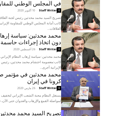
في المجلس الوطني للمقاومة
Staff Writer
-
10 أكتوبر 2020
0
تصريح السيد محمد محدثين رئيس لجنة العلاقا
کاتب:أمانة المجلس الوطني للمقاومة الإيران
العلاقات...
محمد محدثين: سياسة إرهاب 
دون اتخاذ إجراءات حاسمة
Staff Writer
-
26 أغسطس 2020
0
محمد محدثين: سياسة إرهاب النظام الإيراني ل
کاتب:معصومة احتشام محمد محدثين، رئيس لج
الإيرانية أجرى...
محمد محدثين في مؤتمر ص
کرونا في إيران
Staff Writer
-
26 مارس 2020
0
يستغل النظام محنة الشعب الإيراني لتخفيف 
لمواصلة القمع والإرهاب والعدوان حتى الآن، فقد أكثر من 00
تصريح السيد محمد محدثين 