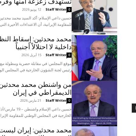
تستهدف زعزعة أمنها وفرض 
Staff Writer
-
12 يونيو 2026
0
حسين داعي الإسلام: أكد السيد محمد محدثي
للمقاومة الإيرانية، أن الاعتداءات الأخيرة الت
محمد محدثين: إسقاط النظام
داخلية لا احتلالاً أجنبياً
Staff Writer
-
15 أبريل 2026
0
موقع المجلس: في مقابلة حصرية ومطولة مع صح
رئيس لجنة الشؤون الخارجية في المجلس الوطني ل
من واشنطن محمد محدثين 
الديمقراطي في إيران
Staff Writer
-
21 مارس 2026
0
الخارجية في المجلس الوطني للمقاومة الإيرا