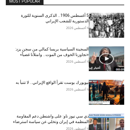
MOST POPULAR
5 أغسطس 1906… الذكرى السنوية للثورة
الدستورية للشعب الإيراني
6 أغسطس 2026
السجينة السياسية بريسا كمالي من سجن يزد:
«تجاوزنا الخوف من الموت… وامتلأنا غضباً»
6 أغسطس 2026
نيويورك بوست تقرأ الواقع الإيراني… لا تتنبأ به
6 أغسطس 2026
دي سي نيوز ناو: على واشنطن دعم المقاومة
المنظمة في إيران وتخلي عن سياسة استرضاء
6 أغسطس 2026