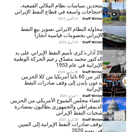
متحدین سياسات نظام الملالي القمعية،
احتجاجات واسعة في قطاع النفط الإيراني
Staff Writer
-
23 أكتوبر 2024
محاولة النظام الایراني تصویر بیع النفط
الإيراني بخصومات قیاسیة انجازآً
Staff Writer
-
30 أبريل 2024
20 آذار،ذکری تأميم النفط الإيراني علی يد
الدکتور محمد مصدّق زعيم الحرکة الوطنية
الإيرانية في عام 1953
Staff Writer
-
20 مارس 2024
أكثر من 60 نائبا أمريكيا من كلا الحزبين
يدعون بايدن إلى وقف صادرات النفط
الإيرانية
Staff Writer
-
1 فبراير 2024
أعضاء مجلس الشيوخ الأمريكي من الحزبين
الديمقراطي والجمهوري يطالبون بمصادرة
شحنات النفط الإيراني
Staff Writer
-
28 أبريل 2023
توقف صادرات النفط الإيرانية إلى الصين
في يونيو 2020