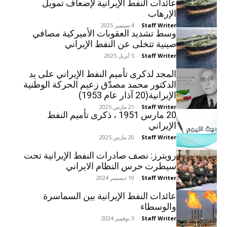
عائدات النفط الإيرانية لإضعاف تمويل
الإرهاب
Staff Writer
-
4 سبتمبر 2025
وسط تشديد العقوبات الأميركية مصافي
صينية تتخلى عن النفط الإيراني
Staff Writer
-
5 أبريل 2025
المجد لذکری تأميم النفط الإيراني علی يد
الدکتور محمد مصدّق زعيم الحرکة الوطنية
الإيرانية(20 آذار عام 1953)
Staff Writer
-
21 مارس 2025
20 مارس 1951 ، ذكرى تأميم النفط
الإيراني
Staff Writer
-
20 مارس 2025
رويترز: نصف صادرات النفط الإيرانية تحت
سیطرت حرس النظام الایراني
Staff Writer
-
19 ديسمبر 2024
عائدات النفط الإيرانية بين السماسرة
والوسطاء
Staff Writer
-
3 نوفمبر 2024