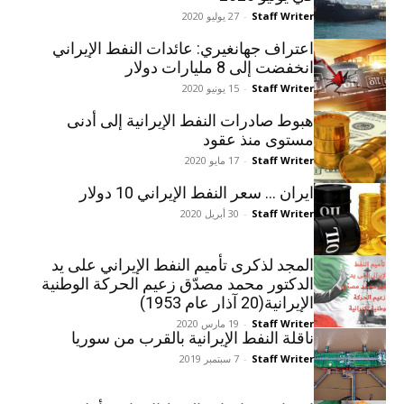
Staff Writer
-
27 يوليو 2020
اعتراف جهانغيري: عائدات النفط الإيراني
انخفضت إلى 8 مليارات دولار
Staff Writer
-
15 يونيو 2020
هبوط صادرات النفط الإيرانية إلى أدنى
مستوى منذ عقود
Staff Writer
-
17 مايو 2020
ایران … سعر النفط الإيراني 10 دولار
Staff Writer
-
30 أبريل 2020
المجد لذکری تأميم النفط الإيراني علی يد
الدکتور محمد مصدّق زعيم الحرکة الوطنية
الإيرانية(20 آذار عام 1953)
Staff Writer
-
19 مارس 2020
ناقلة النفط الإيرانية بالقرب من سوريا
Staff Writer
-
7 سبتمبر 2019