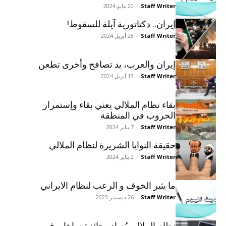
Staff Writer
-
20 مايو 2024
إيران.. دكتاتورية آيلة للسقوط!
Staff Writer
-
28 أبريل 2024
إيران والعرب، يد تصافح وأخرى تطعن
Staff Writer
-
13 أبريل 2024
بقاء نظام الملالي يعني بقاء وإستمرار
الحروب في المنطقة
Staff Writer
-
7 يناير 2024
حقيقة النوايا الشريرة لنظام الملالي
Staff Writer
-
2 يناير 2024
ما یثیر الخوف و الرعب لنظام الایراني
Staff Writer
-
26 ديسمبر 2023
نظام الملالي يُصادر جائزة ساخاروف